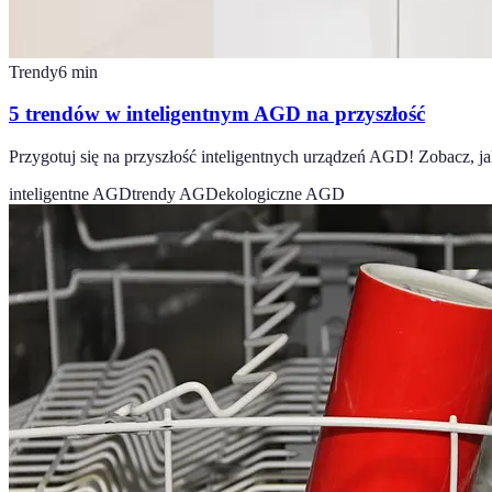
Trendy
6
min
5 trendów w inteligentnym AGD na przyszłość
Przygotuj się na przyszłość inteligentnych urządzeń AGD! Zobacz, j
inteligentne AGD
trendy AGD
ekologiczne AGD