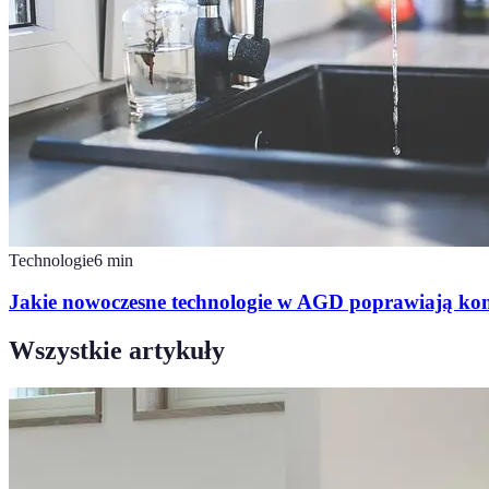
Technologie
6
min
Jakie nowoczesne technologie w AGD poprawiają ko
Wszystkie artykuły