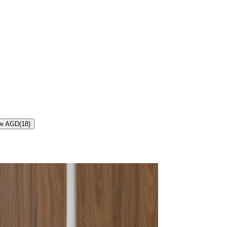
 w AGD
(
18
)