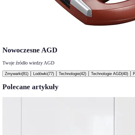
Nowoczesne AGD
Twoje źródło wiedzy AGD
Zmywarki
(
81
)
Lodówki
(
77
)
Technologie
(
42
)
Technologie AGD
(
40
)
P
Polecane artykuły