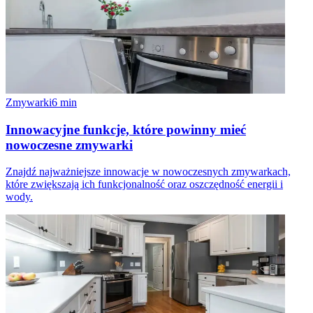
Zmywarki
6
min
Innowacyjne funkcje, które powinny mieć
nowoczesne zmywarki
Znajdź najważniejsze innowacje w nowoczesnych zmywarkach,
które zwiększają ich funkcjonalność oraz oszczędność energii i
wody.