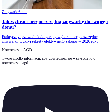
Zmywarki
6
min
Jak wybrać energooszczędną zmywarkę do swojego
domu?
Praktyczny przewodnik dotyczący wyboru energooszczędnej
zmywarki. Odkryj sekrety efektywnego zakupu w 2026 roku.
Nowoczesne AGD
Twoje źródło informacji, aby dowiedzieć się wszystkiego o
nowoczesne agd
.