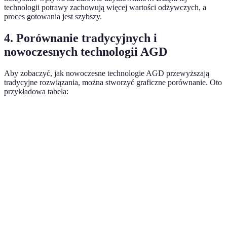
technologii potrawy zachowują więcej wartości odżywczych, a
proces gotowania jest szybszy.
4. Porównanie tradycyjnych i
nowoczesnych technologii AGD
Aby zobaczyć, jak nowoczesne technologie AGD przewyższają
tradycyjne rozwiązania, można stworzyć graficzne porównanie. Oto
przykładowa tabela:
Kryterium
Tradycyjne AGD
Nowoczesne AGD
Verdi
Nowo
Efektywność
Niska
Wysoka
AGD
energetyczna
wygr
Nowo
Wygoda
Średnia
Wysoka
AGD
wygr