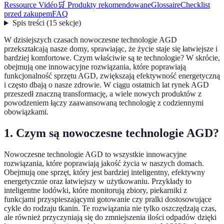
Ressource Vidéo
🛒 Produkty rekomendowane
Glossaire
Checklist
przed zakupem
FAQ
Spis treści
(
15
sekcje
)
W dzisiejszych czasach nowoczesne technologie AGD
przekształcają nasze domy, sprawiając, że życie staje się łatwiejsze i
bardziej komfortowe. Czym właściwie są te technologie? W skrócie,
obejmują one innowacyjne rozwiązania, które poprawiają
funkcjonalność sprzętu AGD, zwiększają efektywność energetyczną
i często dbają o nasze zdrowie. W ciągu ostatnich lat rynek AGD
przeszedł znaczną transformację, a wiele nowych produktów z
powodzeniem łączy zaawansowaną technologię z codziennymi
obowiązkami.
1. Czym są nowoczesne technologie AGD?
Nowoczesne technologie AGD to wszystkie innowacyjne
rozwiązania, które poprawiają jakość życia w naszych domach.
Obejmują one sprzęt, który jest bardziej inteligentny, efektywny
energetycznie oraz łatwiejszy w użytkowaniu. Przykłady to
inteligentne lodówki, które monitorują zbiory, piekarniki z
funkcjami przyspieszającymi gotowanie czy pralki dostosowujące
cykle do rodzaju tkanin. Te rozwiązania nie tylko oszczędzają czas,
ale również przyczyniają się do zmniejszenia ilości odpadów dzięki