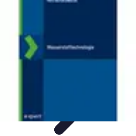
Nowoczesne AGD
Trendy i nowinki
Zmywarki
Nowości i Trendy
Lodówki
Porady
zakupu
Nowoczesne AGD