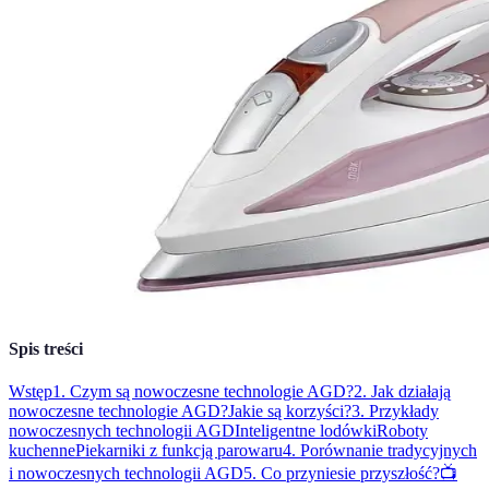
Spis treści
Wstęp
1. Czym są nowoczesne technologie AGD?
2. Jak działają
nowoczesne technologie AGD?
Jakie są korzyści?
3. Przykłady
nowoczesnych technologii AGD
Inteligentne lodówki
Roboty
kuchenne
Piekarniki z funkcją parowaru
4. Porównanie tradycyjnych
i nowoczesnych technologii AGD
5. Co przyniesie przyszłość?
📺