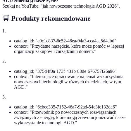
AGD zmieniają nasze życie?
Szukaj na YouTube: "jak nowoczesne technologie AGD 2026".
🛒 Produkty rekomendowane
1.
catalog_id: "a0c1c837-6e52-46ea-94a3-cca4aa5d4abd"
context: "Przydatne narzędzie, które może pomóc w lepszej
organizacji zakupów i zarządzaniu domem."
2.
catalog_id: "375d4f0a-173f-431b-88de-676757f26a96"
context: "Interesujące opracowanie na temat wykorzystania
nowoczesnych technologii w różnych dziedzinach, w tym
AGD."
3.
catalog_id: "6cbee335-7152-46a7-92ad-54e3fc132da6"
context: "Przewodnik po nowoczesnych rozwiązaniach
związanych z energią, które mogą zrewolucjonizować nasze
wykorzystanie technologii AGD."