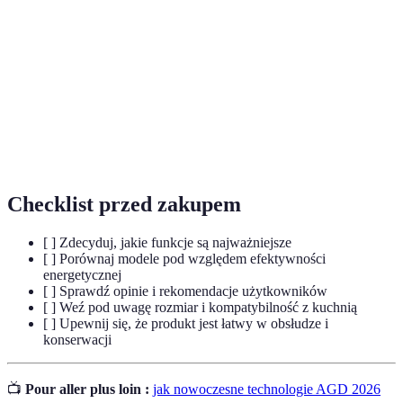
Internet rzeczy - koncepcja integracji urządzeń z
IoT
internetem w celu zwiększenia ich funkcjonalności.
Sztuczna
Zdolność systemów do uczenia się i podejmowania
inteligencja
decyzji na podstawie danych.
Energia
Użycie energii w sposób, który minimalizuje straty
Efektywna
i marnotrawstwo.
Checklist przed zakupem
[ ] Zdecyduj, jakie funkcje są najważniejsze
[ ] Porównaj modele pod względem efektywności
energetycznej
[ ] Sprawdź opinie i rekomendacje użytkowników
[ ] Weź pod uwagę rozmiar i kompatybilność z kuchnią
[ ] Upewnij się, że produkt jest łatwy w obsłudze i
konserwacji
📺
Pour aller plus loin :
jak nowoczesne technologie AGD 2026