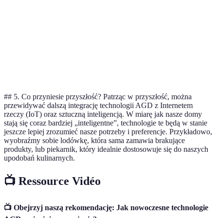
Nowo
Możliwości
Ograniczone
Rozbudowane
AGD
programowania
wygr
Nowo
Monitorowanie
Brak
Tak
AGD
wygr
## 5. Co przyniesie przyszłość? Patrząc w przyszłość, można
przewidywać dalszą integrację technologii AGD z Internetem
rzeczy (IoT) oraz sztuczną inteligencją. W miarę jak nasze domy
stają się coraz bardziej „inteligentne”, technologie te będą w stanie
jeszcze lepiej zrozumieć nasze potrzeby i preferencje. Przykładowo,
wyobraźmy sobie lodówkę, która sama zamawia brakujące
produkty, lub piekarnik, który idealnie dostosowuje się do naszych
upodobań kulinarnych.
📺 Ressource Vidéo
📺 Obejrzyj naszą rekomendację: Jak nowoczesne technologie