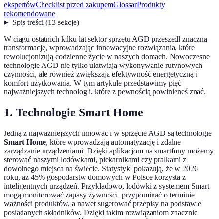
ekspertów
Checklist przed zakupem
Glossar
Produkty
rekomendowane
Spis treści
(
13
sekcje
)
W ciągu ostatnich kilku lat sektor sprzętu AGD przeszedł znaczną
transformację, wprowadzając innowacyjne rozwiązania, które
rewolucjonizują codzienne życie w naszych domach. Nowoczesne
technologie AGD nie tylko ułatwiają wykonywanie rutynowych
czynności, ale również zwiększają efektywność energetyczną i
komfort użytkowania. W tym artykule przedstawimy pięć
najważniejszych technologii, które z pewnością powinieneś znać.
1. Technologie Smart Home
Jedną z najważniejszych innowacji w sprzęcie AGD są technologie
Smart Home
, które wprowadzają automatyzację i zdalne
zarządzanie urządzeniami. Dzięki aplikacjom na smartfony możemy
sterować naszymi lodówkami, piekarnikami czy pralkami z
dowolnego miejsca na świecie. Statystyki pokazują, że w 2026
roku, aż 45% gospodarstw domowych w Polsce korzysta z
inteligentnych urządzeń. Przykładowo, lodówki z systemem Smart
mogą monitorować zapasy żywności, przypominać o terminie
ważności produktów, a nawet sugerować przepisy na podstawie
posiadanych składników. Dzięki takim rozwiązaniom znacznie