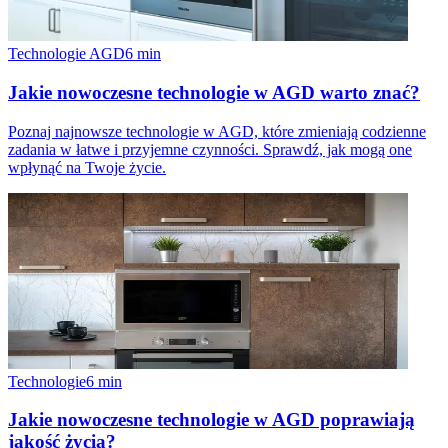
Technologie AGD
6
min
Jakie nowoczesne technologie w AGD warto znać?
Poznaj najnowsze technologie w AGD, które zmieniają codzienne
zadania w łatwe i przyjemne czynności. Sprawdź, jak mogą one
wpłynąć na Twoje życie.
Technologie
6
min
Jakie nowoczesne technologie w AGD poprawiają
jakość życia?