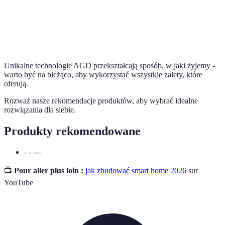
Urządzenia
Sprzęty łączące różne funkcje w jednym
wielofunkcyjne
urządzeniu.
Unikalne technologie AGD przekształcają sposób, w jaki żyjemy -
warto być na bieżąco, aby wykorzystać wszystkie zalety, które
oferują.
Rozważ nasze rekomendacje produktów, aby wybrać idealne
rozwiązania dla siebie.
Produkty rekomendowane
- - ---
📺
Pour aller plus loin :
jak zbudować smart home 2026
sur
YouTube