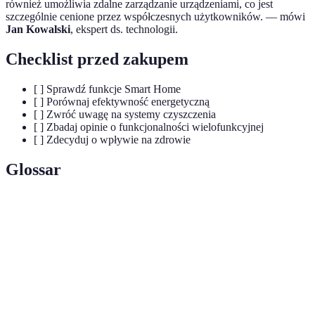
również umożliwia zdalne zarządzanie urządzeniami, co jest
szczególnie cenione przez współczesnych użytkowników. — mówi
Jan Kowalski
, ekspert ds. technologii.
Checklist przed zakupem
[ ] Sprawdź funkcje Smart Home
[ ] Porównaj efektywność energetyczną
[ ] Zwróć uwagę na systemy czyszczenia
[ ] Zbadaj opinie o funkcjonalności wielofunkcyjnej
[ ] Zdecyduj o wpływie na zdrowie
Glossar
Term
Definicja
System zarządzania urządzeniami domowymi
Smart Home
za pomocą aplikacji.
Efektywność
Zdolność urządzeń do minimalizacji zużycia
energetyczna
energii.