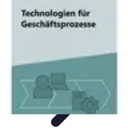
Nowoczesne AGD
Trendy i nowinki
Zmywarki
Nowości i Trendy
Lodówki
Porady
zakupu
Nowoczesne AGD