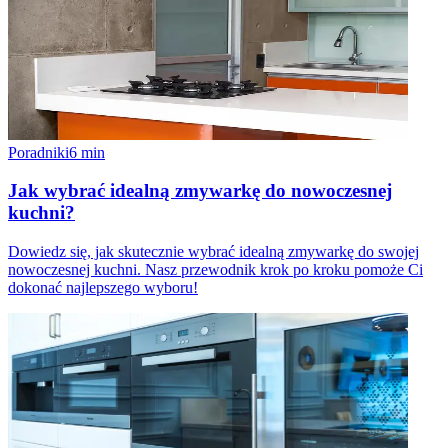
Poradniki
6
min
Jak wybrać idealną zmywarkę do nowoczesnej
kuchni?
Dowiedz się, jak skutecznie wybrać idealną zmywarkę do swojej
nowoczesnej kuchni. Nasz przewodnik krok po kroku pomoże Ci
dokonać najlepszego wyboru!