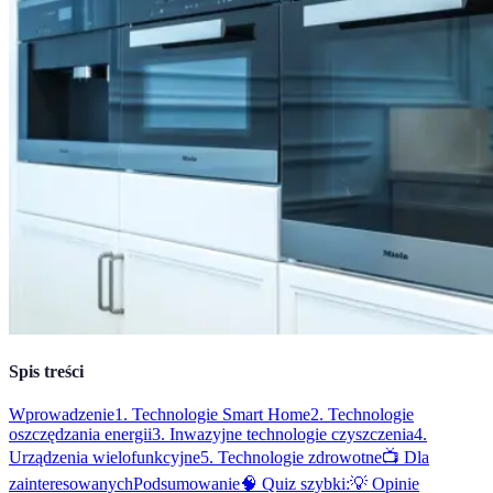
Spis treści
Wprowadzenie
1. Technologie Smart Home
2. Technologie
oszczędzania energii
3. Inwazyjne technologie czyszczenia
4.
Urządzenia wielofunkcyjne
5. Technologie zdrowotne
📺 Dla
zainteresowanych
Podsumowanie
🧠 Quiz szybki:
💡 Opinie