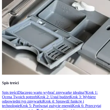
Spis treści
Spis treści
Dlaczego warto wybrać zmywarkę idealną?
Krok 1:
Ocena Twoich potrzeb
Krok 2: Ustal budżet
Krok 3: Wybierz
odpowiedni typ zmywarki
Krok 4: Sprawdź funkcje i
technologie
Krok 5: Porównaj zużycie energii
Krok 6: Przeczytaj