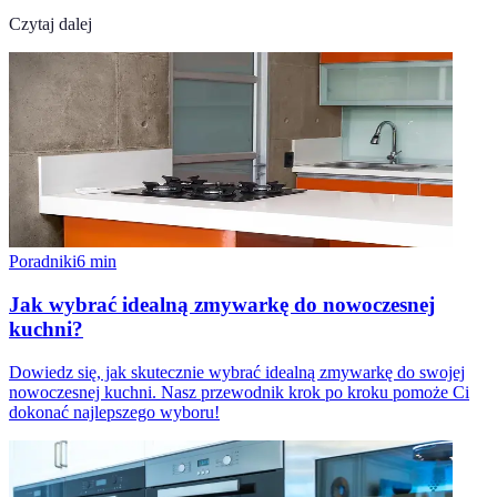
Czytaj dalej
Poradniki
6
min
Jak wybrać idealną zmywarkę do nowoczesnej
kuchni?
Dowiedz się, jak skutecznie wybrać idealną zmywarkę do swojej
nowoczesnej kuchni. Nasz przewodnik krok po kroku pomoże Ci
dokonać najlepszego wyboru!