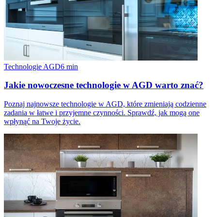
Technologie AGD
6
min
Jakie nowoczesne technologie w AGD warto znać?
Poznaj najnowsze technologie w AGD, które zmieniają codzienne
zadania w łatwe i przyjemne czynności. Sprawdź, jak mogą one
wpłynąć na Twoje życie.