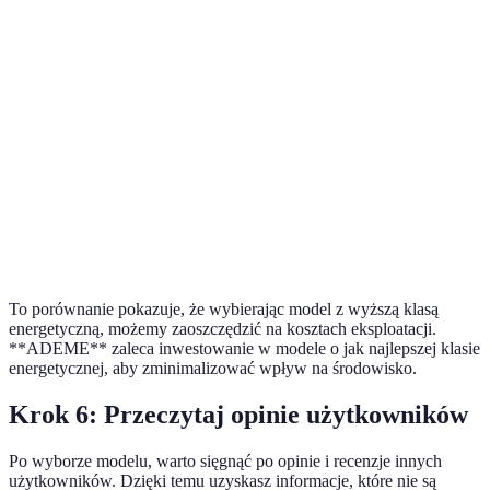
Model
A+++
200
A
Model
A++
230
B
Model
A+
260
C
Model
A
290
D
To porównanie pokazuje, że wybierając model z wyższą klasą
energetyczną, możemy zaoszczędzić na kosztach eksploatacji.
**ADEME** zaleca inwestowanie w modele o jak najlepszej klasie
energetycznej, aby zminimalizować wpływ na środowisko.
Krok 6: Przeczytaj opinie użytkowników
Po wyborze modelu, warto sięgnąć po opinie i recenzje innych
użytkowników. Dzięki temu uzyskasz informacje, które nie są