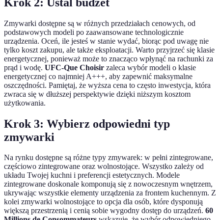
Krok 2: Ustal budżet
Zmywarki dostępne są w różnych przedziałach cenowych, od
podstawowych modeli po zaawansowane technologicznie
urządzenia. Oceń, ile jesteś w stanie wydać, biorąc pod uwagę nie
tylko koszt zakupu, ale także eksploatacji. Warto przyjrzeć się klasie
energetycznej, ponieważ może to znacząco wpłynąć na rachunki za
prąd i wodę.
UFC-Que Choisir
zaleca wybór modeli o klasie
energetycznej co najmniej A+++, aby zapewnić maksymalne
oszczędności. Pamiętaj, że wyższa cena to często inwestycja, która
zwraca się w dłuższej perspektywie dzięki niższym kosztom
użytkowania.
Krok 3: Wybierz odpowiedni typ
zmywarki
Na rynku dostępne są różne typy zmywarek: w pełni zintegrowane,
częściowo zintegrowane oraz wolnostojące. Wszystko zależy od
układu Twojej kuchni i preferencji estetycznych. Modele
zintegrowane doskonale komponują się z nowoczesnym wnętrzem,
ukrywając wszystkie elementy urządzenia za frontem kuchennym. Z
kolei zmywarki wolnostojące to opcja dla osób, które dysponują
większą przestrzenią i cenią sobie wygodny dostęp do urządzeń.
60
Millions de Consommateurs
wskazuje, że wybór odpowiedniego