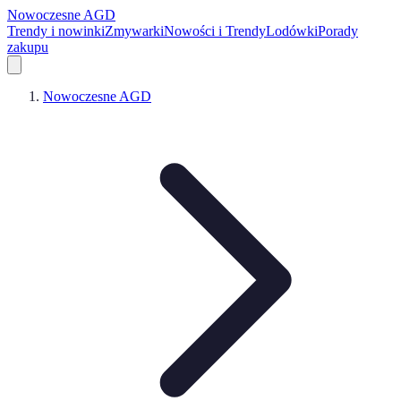
Nowoczesne AGD
Trendy i nowinki
Zmywarki
Nowości i Trendy
Lodówki
Porady
zakupu
Nowoczesne AGD