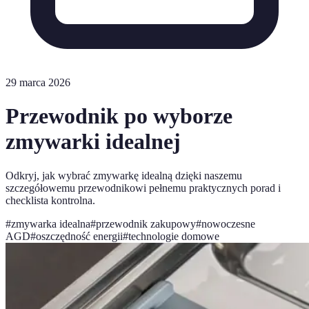
29 marca 2026
Przewodnik po wyborze
zmywarki idealnej
Odkryj, jak wybrać zmywarkę idealną dzięki naszemu
szczegółowemu przewodnikowi pełnemu praktycznych porad i
checklista kontrolna.
#
zmywarka idealna
#
przewodnik zakupowy
#
nowoczesne
AGD
#
oszczędność energii
#
technologie domowe