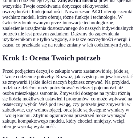
komfort codziennego życia.
Zmywarka idealna
powinna spełniać
wszystkie Twoje oczekiwania dotyczące efektywności,
oszczędności i funkcjonalności. Nowoczesne
AGD
oferuje szeroki
wachlarz modeli, które oferują różne funkcje i technologie. W
świecie zdominowanym przez innowacje technologiczne,
znalezienie urządzenia dostosowanego do naszych indywidualnych
potrzeb nie jest prostym zadaniem. Dążymy do zapewnienia
użytkownikom nie tylko wygody, ale także oszczędności energii i
czasu, co przekłada się na realne zmiany w ich codziennym życiu.
Krok 1: Ocena Twoich potrzeb
Przed podjęciem decyzji o zakupie warto zastanowić się, jakie są
Twoje codzienne potrzeby. Rozważ, jak często planujesz korzystać
ze zmywarki i jakie ilości naczyń będziesz zmywać. Na przykład,
rodzina z dziećmi może potrzebować większej pojemności niż
osoba mieszkająca samotnie. Zmywarki dostępne na rynku różnią
się ilością możliwych ustawień i programów, co może wpływać na
ostateczny wybór. Weź pod uwagę, czy potrzebujesz zmywarki w
zabudowie, czy wolnostojącej, oraz jakie są dostępne wymiary w
Twojej kuchni. Zbytnio ograniczona przestrzeń może wymagać
zakupu kompaktowego modelu, który chociaż mniejszy, wciąż
oferuje wysoką wydajność.