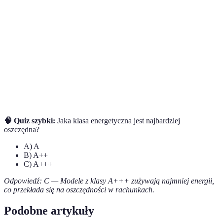
AGD
Urządzenia gospodarstwa domowego
Klasa
Oznaczenie zużycia energii przez urządzenie
energetyczna
Systemy, które umożliwiają zdalne sterowanie
Smart Home
urządzeniami domowymi
🧠 Quiz szybki:
Jaka klasa energetyczna jest najbardziej
oszczędna?
A) A
B) A++
C) A+++
Odpowiedź: C — Modele z klasy A+++ zużywają najmniej energii,
co przekłada się na oszczędności w rachunkach.
Podobne artykuły