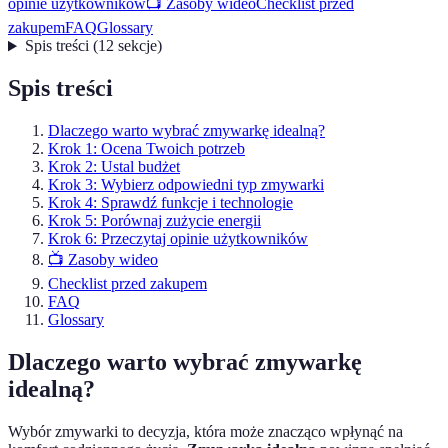
opinie użytkowników
📺 Zasoby wideo
Checklist przed
zakupem
FAQ
Glossary
Spis treści
(
12
sekcje
)
Spis treści
Dlaczego warto wybrać zmywarkę idealną?
Krok 1: Ocena Twoich potrzeb
Krok 2: Ustal budżet
Krok 3: Wybierz odpowiedni typ zmywarki
Krok 4: Sprawdź funkcje i technologie
Krok 5: Porównaj zużycie energii
Krok 6: Przeczytaj opinie użytkowników
📺 Zasoby wideo
Checklist przed zakupem
FAQ
Glossary
Dlaczego warto wybrać zmywarkę
idealną?
Wybór zmywarki to decyzja, która może znacząco wpłynąć na