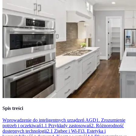
Spis treści
Wprowadzenie do inteligentnych urządzeń AGD
1. Zrozumienie
potrzeb i oczekiwań
1.1 Przykłady zastosowań
2. Różnorodność
dostępnych technologii
2.1 Zigbee i Wi-Fi
3. Estetyka i