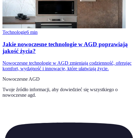
Technologie
6
min
Jakie nowoczesne technologie w AGD poprawiają
jakość życia?
Nowoczesne technologie w AGD zmieniają codzienność, oferując
komfort, wydajność i innowacje, które ułatwiają życie.
Nowoczesne AGD
Twoje źródło informacji, aby dowiedzieć się wszystkiego o
nowoczesne agd
.