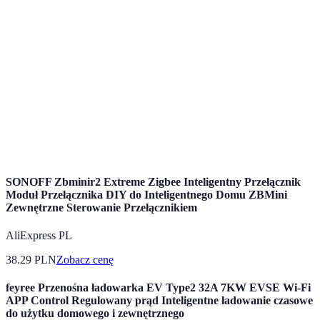
Zigbee
Zużycie energii
Niskie
Wyższe
preferowane
Większy
Wi-Fi dla
Zasięg
Ograniczony
zasięg
większy zasięg
Zigbee bardziej
Bezpieczeństwo
Wysokie
Średnie
bezpieczne
SONOFF Zbminir2 Extreme Zigbee Inteligentny Przełącznik
Moduł Przełącznika DIY do Inteligentnego Domu ZBMini
Zewnętrzne Sterowanie Przełącznikiem
AliExpress PL
38.29
PLN
Zobacz cenę
feyree Przenośna ładowarka EV Type2 32A 7KW EVSE Wi-Fi
APP Control Regulowany prąd Inteligentne ładowanie czasowe
do użytku domowego i zewnętrznego