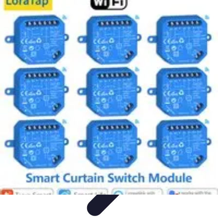
Nowoczesne AGD
Trendy i nowinki
Zmywarki
Nowości i Trendy
Lodówki
Porady
zakupu
Nowoczesne AGD