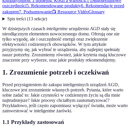
kompatybilność z domem
4. Koszt a wartość
4.1 Długoterminowe
oszczędności
5. Rekomendowane produkty
6. Rekomendacje przed
zakupem
7. Podsumowanie
📺 Ressource Vidéo
Glossary
Spis treści
(
13
sekcje
)
W dzisiejszych czasach
inteligentne urządzenia AGD
stały się
nieodłącznym elementem nowoczesnego domu. Oferują one nie
tylko wygodę, ale i oszczędność energii oraz zwiększenie
efektywności codziennych obowiązków. W tym artykule
przyjrzymy się, jak wybrać te urządzenia, aby najlepiej spełniały
nasze potrzeby. Zrozumiemy również, jakie kryteria mają kluczowe
znaczenie przy wyborze, oraz jakie produkty rekomendujemy.
1. Zrozumienie potrzeb i oczekiwań
Przed przystąpieniem do zakupu inteligentnych urządzeń AGD,
kluczowe jest zrozumienie własnych potrzeb. Pytania, które warto
sobie zadać to: Jakie czynności w codziennym życiu są dla mnie
najtrudniejsze? Jakie procesy chciałbym zautomatyzować?
Przykładowo, jeśli często zapominasz wyłączyć światła, może warto
zainwestować w inteligentne żarówki.
1.1 Przykłady zastosowań