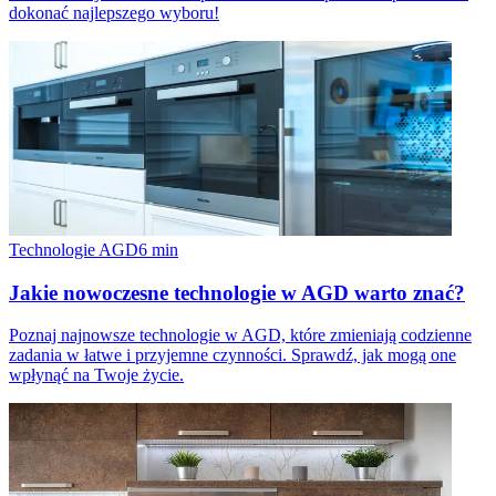
dokonać najlepszego wyboru!
Technologie AGD
6
min
Jakie nowoczesne technologie w AGD warto znać?
Poznaj najnowsze technologie w AGD, które zmieniają codzienne
zadania w łatwe i przyjemne czynności. Sprawdź, jak mogą one
wpłynąć na Twoje życie.