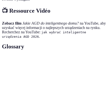
📺 Ressource Vidéo
Zobacz film
Jakie AGD do inteligentnego domu?
na YouTube, aby
uzyskać więcej informacji o najlepszych urządzeniach na rynku.
Recherchez na YouTube:
jak wybrać inteligentne
.
urządzenia AGD 2026
Glossary
Terme
Définition
Inteligentne
Urządzenia gospodarstwa domowego, które
AGD
można zdalnie kontrolować.
Protokół komunikacyjny do inteligentnych
Zigbee
urządzeń o niskim zużyciu energii.
Zdolność urządzenia do współpracy z innymi
Kompatybilność