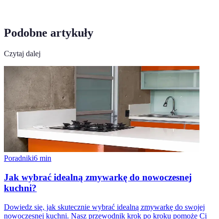
Podobne artykuły
Czytaj dalej
Poradniki
6
min
Jak wybrać idealną zmywarkę do nowoczesnej
kuchni?
Dowiedz się, jak skutecznie wybrać idealną zmywarkę do swojej
nowoczesnej kuchni. Nasz przewodnik krok po kroku pomoże Ci