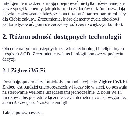
Inteligentne urządzenia mogą obejmować nie tylko oświetlenie, ale
także sprzęt kuchenny, jak piekarniki czy lodówki, które pozwalają
na zdalne sterowanie. Możesz nawet ustawić harmonogram robiący
dla Ciebie zakupy. Zrozumienie, które elementy życia chciałbyś
zautomatyzować, pomoże zaoszczędzić czas i zwiększyć komfort.
2. Różnorodność dostępnych technologii
Obecnie na rynku dostępnych jest wiele technologii inteligentnych
urządzeń AGD. Zrozumienie tych technologii pomoże w podjęciu
decyzji.
2.1 Zigbee i Wi-Fi
Dwa najpopularniejsze protokoły komunikacyjne to
Zigbee
i
Wi-Fi
.
Zigbee jest bardziej energooszczędny i łączy się w sieci, co pozwala
na sterowanie wieloma urządzeniami jednocześnie. Z kolei Wi-Fi
umożliwia bezpośrednie łączenie się z Internetem, co jest wygodne,
ale może zwiększać zużycie energii.
Tabela porównawcza:
Kryterium
Zigbee
Wi-Fi
Verdict