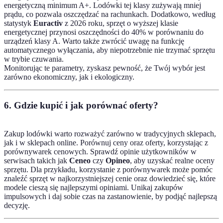
energetyczną minimum A+. Lodówki tej klasy zużywają mniej
prądu, co pozwala oszczędzać na rachunkach. Dodatkowo, według
statystyk
Euractiv
z 2026 roku, sprzęt o wyższej klasie
energetycznej przynosi oszczędności do 40% w porównaniu do
urządzeń klasy A. Warto także zwrócić uwagę na funkcję
automatycznego wyłączania, aby niepotrzebnie nie trzymać sprzętu
w trybie czuwania.
Monitorując te parametry, zyskasz pewność, że Twój wybór jest
zarówno ekonomiczny, jak i ekologiczny.
6. Gdzie kupić i jak porównać oferty?
Zakup lodówki warto rozważyć zarówno w tradycyjnych sklepach,
jak i w sklepach online. Porównuj ceny oraz oferty, korzystając z
porównywarek cenowych. Sprawdź opinie użytkowników w
serwisach takich jak
Ceneo
czy
Opineo
, aby uzyskać realne oceny
sprzętu. Dla przykładu, korzystanie z porównywarek może pomóc
znaleźć sprzęt w najkorzystniejszej cenie oraz dowiedzieć się, które
modele cieszą się najlepszymi opiniami. Unikaj zakupów
impulsowych i daj sobie czas na zastanowienie, by podjąć najlepszą
decyzję.