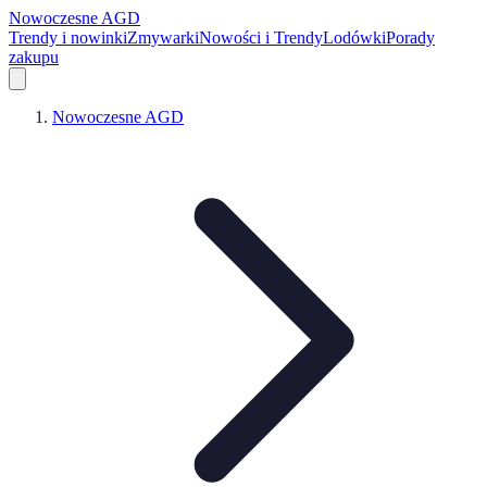
Nowoczesne AGD
Trendy i nowinki
Zmywarki
Nowości i Trendy
Lodówki
Porady
zakupu
Nowoczesne AGD