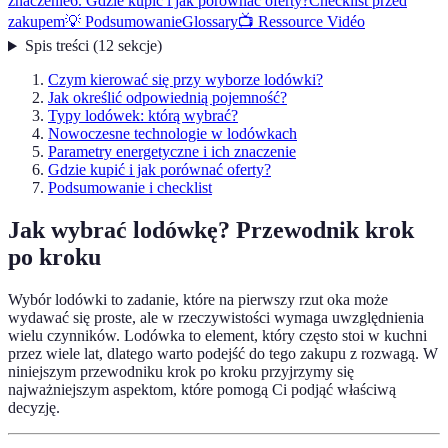
znaczenie
6. Gdzie kupić i jak porównać oferty?
Checklist przed
zakupem
💡 Podsumowanie
Glossary
📺 Ressource Vidéo
Spis treści
(
12
sekcje
)
Czym kierować się przy wyborze lodówki?
Jak określić odpowiednią pojemność?
Typy lodówek: którą wybrać?
Nowoczesne technologie w lodówkach
Parametry energetyczne i ich znaczenie
Gdzie kupić i jak porównać oferty?
Podsumowanie i checklist
Jak wybrać lodówkę? Przewodnik krok
po kroku
Wybór lodówki to zadanie, które na pierwszy rzut oka może
wydawać się proste, ale w rzeczywistości wymaga uwzględnienia
wielu czynników. Lodówka to element, który często stoi w kuchni
przez wiele lat, dlatego warto podejść do tego zakupu z rozwagą. W
niniejszym przewodniku krok po kroku przyjrzymy się
najważniejszym aspektom, które pomogą Ci podjąć właściwą
decyzję.