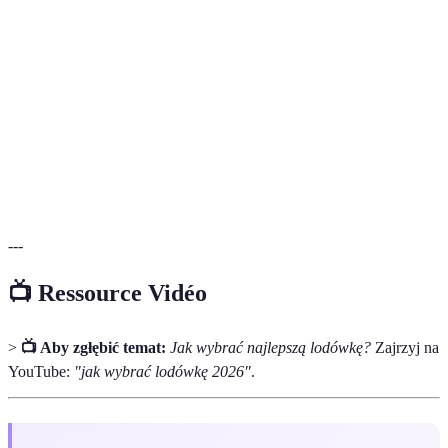
Klas
Klasyfikacja sprzętu AGD według zużycia energii.
energetyczna
Technologia zapobiegająca tworzeniu się lodu
No Frost
wewnątrz lodówki.
Smart
Lodówka z inteligentnymi funkcjami, która może
Fridge
komunikować się z użytkownikiem.
---
📺 Ressource Vidéo
>
📺 Aby zgłębić temat:
Jak wybrać najlepszą lodówkę?
Zajrzyj na
YouTube:
"jak wybrać lodówkę 2026"
.