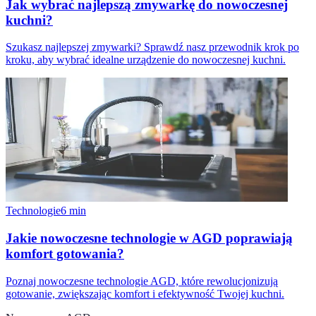
Jak wybrać najlepszą zmywarkę do nowoczesnej
kuchni?
Szukasz najlepszej zmywarki? Sprawdź nasz przewodnik krok po
kroku, aby wybrać idealne urządzenie do nowoczesnej kuchni.
Technologie
6
min
Jakie nowoczesne technologie w AGD poprawiają
komfort gotowania?
Poznaj nowoczesne technologie AGD, które rewolucjonizują
gotowanie, zwiększając komfort i efektywność Twojej kuchni.