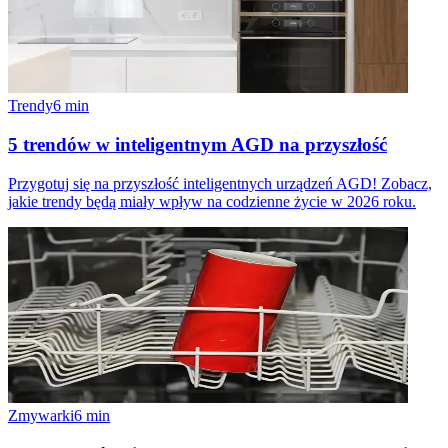
Trendy
6
min
5 trendów w inteligentnym AGD na przyszłość
Przygotuj się na przyszłość inteligentnych urządzeń AGD! Zobacz,
jakie trendy będą miały wpływ na codzienne życie w 2026 roku.
Zmywarki
6
min