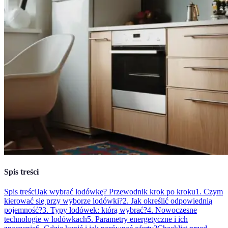
Spis treści
Spis treści
Jak wybrać lodówkę? Przewodnik krok po kroku
1. Czym
kierować się przy wyborze lodówki?
2. Jak określić odpowiednią
pojemność?
3. Typy lodówek: którą wybrać?
4. Nowoczesne
technologie w lodówkach
5. Parametry energetyczne i ich