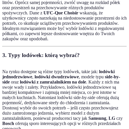
litrów. Oprócz samej pojemności, zwróć uwagę na rozkład półek
oraz przestrzeń na przechowywanie różnych produktów
spożywczych. Dane z
UFC-Que Choisir
wskazują, że
użytkownicy często narzekają na niedostosowanie przestrzeni do ich
potrzeb, co skutkuje uciążliwym przechowywaniem produktów.
Idealnym rozwiązaniem może być wybór lodówki z regulowanymi
półkami, co zapewni lepsze dostosowanie wnętrza do Twoich
zakupów oraz upodobań.
3. Typy lodówek: którą wybrać?
Na rynku dostępne są różne typy lodówek, takie jak:
lodówki
jednodrzwiowe
,
lodówki dwudrzwiowe
, modele typu
side-by-
side
oraz
lodówki z zamrażalnikiem na dole
. Każdy z nich ma
swoje wady i zalety. Przykładowo, lodówki jednodrzwiowe są
bardziej kompaktowe i zajmują mniej miejsca, co jest istotne w
małych kuchniach. Natomiast lodówki side-by-side oferują dużą
pojemność, dedykowane strefy do chłodzenia i zamrażania.
Dostosuj wybór do swoich potrzeb – jeśli często przechowujesz
dużo zamrożonego jedzenia, wybierz model z dużym
zamrażalnikiem, ponieważ producenci tacy jak
Samsung
,
LG
czy
Bosch
oferują sporo interesujących opcji w różnych przedziałach
cenowych.