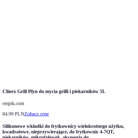
Technologia umożliwiająca łączność
IoT (Internet of
urządzeń z internetem, co pozwala na ich
Things)
zdalne sterowanie.
Zdolność urządzenia do minimalizacji
Energooszczędność
zużycia energii, przy jednoczesnym
zachowaniu wydajności.
Ustawienia w piekarniku, które dostosowują
Automatyczne
czas i temperaturę pieczenia do konkretnego
programy
rodzaju potraw.
Clinex Grill Płyn do mycia grilli i piekarników 5L
empik.com
84.99
PLN
Zobacz cenę
Silikonowe wkładki do frytkownicy wielokrotnego użytku,
kwadratowe, nieprzywierające, do frytkownic 4-7QT,
piekarników, mikrofalówek, akcesoria do