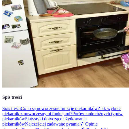
Spis treści
Spis treści
Co to są nowoczesne funkcje piekarników?
Jak wybrać
piekarnik z nowoczesnymi funkcjami?
Porównanie różnych typów
piekarników
Statystyki dotyczące użytkowania
piekarników
Najczęściej zadawane pytania
💡 Opinie