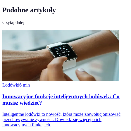
Podobne artykuły
Czytaj dalej
Lodówki
6
min
Innowacyjne funkcje inteligentnych lodówek: Co
musisz wiedzieć?
Inteligentne lodówki to nowość, która może zrewolucjonizować
przechowywanie żywności. Dowiedz się więcej o ich
innowacyjnych funkcjach.