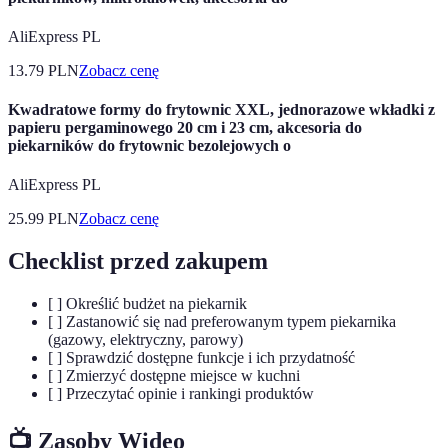
AliExpress PL
13.79
PLN
Zobacz cenę
Kwadratowe formy do frytownic XXL, jednorazowe wkładki z
papieru pergaminowego 20 cm i 23 cm, akcesoria do
piekarników do frytownic bezolejowych o
AliExpress PL
25.99
PLN
Zobacz cenę
Checklist przed zakupem
[ ] Określić budżet na piekarnik
[ ] Zastanowić się nad preferowanym typem piekarnika
(gazowy, elektryczny, parowy)
[ ] Sprawdzić dostępne funkcje i ich przydatność
[ ] Zmierzyć dostępne miejsce w kuchni
[ ] Przeczytać opinie i rankingi produktów
📺 Zasoby Wideo