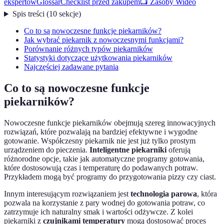
ekspertów
Glossar
Checklist przed zakupem
📺 Zasoby Wideo
Spis treści
(
10
sekcje
)
Co to są nowoczesne funkcje piekarników?
Jak wybrać piekarnik z nowoczesnymi funkcjami?
Porównanie różnych typów piekarników
Statystyki dotyczące użytkowania piekarników
Najczęściej zadawane pytania
Co to są nowoczesne funkcje
piekarników?
Nowoczesne funkcje piekarników obejmują szereg innowacyjnych
rozwiązań, które pozwalają na bardziej efektywne i wygodne
gotowanie. Współczesny piekarnik nie jest już tylko prostym
urządzeniem do pieczenia.
Inteligentne piekarniki
oferują
różnorodne opcje, takie jak automatyczne programy gotowania,
które dostosowują czas i temperaturę do podawanych potraw.
Przykładem mogą być programy do przygotowania pizzy czy ciast.
Innym interesującym rozwiązaniem jest
technologia parowa
, która
pozwala na korzystanie z pary wodnej do gotowania potraw, co
zatrzymuje ich naturalny smak i wartości odżywcze. Z kolei
piekarniki z
czujnikami temperatury
mogą dostosować proces