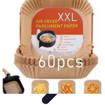
Nowoczesne AGD
Trendy i nowinki
Zmywarki
Nowości i Trendy
Lodówki
Porady
zakupu
Nowoczesne AGD