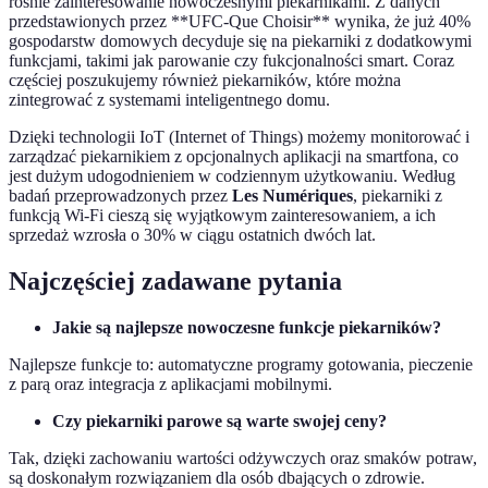
rośnie zainteresowanie nowoczesnymi piekarnikami. Z danych
przedstawionych przez **UFC-Que Choisir** wynika, że już 40%
gospodarstw domowych decyduje się na piekarniki z dodatkowymi
funkcjami, takimi jak parowanie czy fukcjonalności smart. Coraz
częściej poszukujemy również piekarników, które można
zintegrować z systemami inteligentnego domu.
Dzięki technologii IoT (Internet of Things) możemy monitorować i
zarządzać piekarnikiem z opcjonalnych aplikacji na smartfona, co
jest dużym udogodnieniem w codziennym użytkowaniu. Według
badań przeprowadzonych przez
Les Numériques
, piekarniki z
funkcją Wi-Fi cieszą się wyjątkowym zainteresowaniem, a ich
sprzedaż wzrosła o 30% w ciągu ostatnich dwóch lat.
Najczęściej zadawane pytania
Jakie są najlepsze nowoczesne funkcje piekarników?
Najlepsze funkcje to: automatyczne programy gotowania, pieczenie
z parą oraz integracja z aplikacjami mobilnymi.
Czy piekarniki parowe są warte swojej ceny?
Tak, dzięki zachowaniu wartości odżywczych oraz smaków potraw,
są doskonałym rozwiązaniem dla osób dbających o zdrowie.