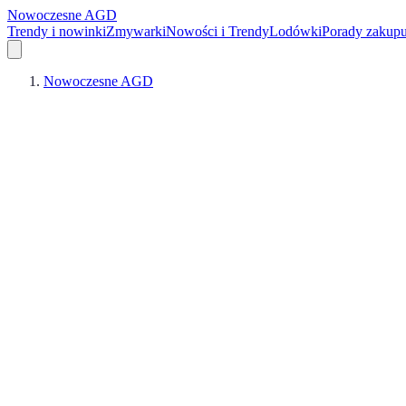
Nowoczesne AGD
Trendy i nowinki
Zmywarki
Nowości i Trendy
Lodówki
Porady zakup
Nowoczesne AGD