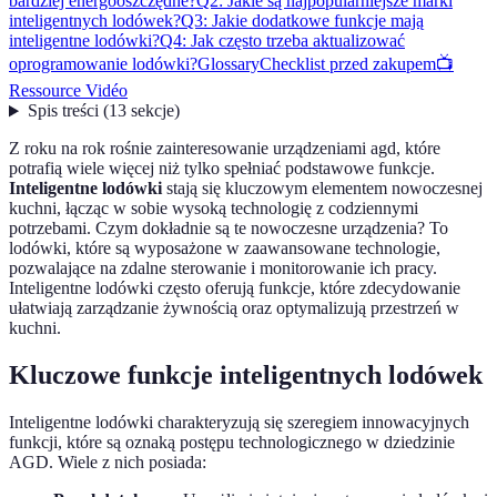
bardziej energooszczędne?
Q2: Jakie są najpopularniejsze marki
inteligentnych lodówek?
Q3: Jakie dodatkowe funkcje mają
inteligentne lodówki?
Q4: Jak często trzeba aktualizować
oprogramowanie lodówki?
Glossary
Checklist przed zakupem
📺
Ressource Vidéo
Spis treści
(
13
sekcje
)
Z roku na rok rośnie zainteresowanie urządzeniami agd, które
potrafią wiele więcej niż tylko spełniać podstawowe funkcje.
Inteligentne lodówki
stają się kluczowym elementem nowoczesnej
kuchni, łącząc w sobie wysoką technologię z codziennymi
potrzebami. Czym dokładnie są te nowoczesne urządzenia? To
lodówki, które są wyposażone w zaawansowane technologie,
pozwalające na zdalne sterowanie i monitorowanie ich pracy.
Inteligentne lodówki często oferują funkcje, które zdecydowanie
ułatwiają zarządzanie żywnością oraz optymalizują przestrzeń w
kuchni.
Kluczowe funkcje inteligentnych lodówek
Inteligentne lodówki charakteryzują się szeregiem innowacyjnych
funkcji, które są oznaką postępu technologicznego w dziedzinie
AGD. Wiele z nich posiada: