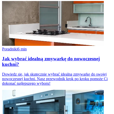
Poradniki
6
min
Jak wybrać idealną zmywarkę do nowoczesnej
kuchni?
Dowiedz się, jak skutecznie wybrać idealną zmywarkę do swojej
nowoczesnej kuchni. Nasz przewodnik krok po kroku pomoże Ci
dokonać najlepszego wyboru!