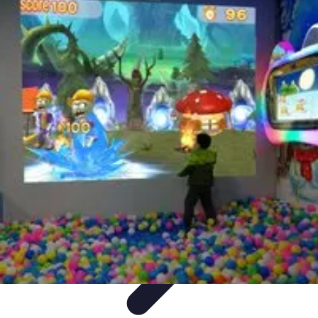
Nowoczesne AGD
Trendy i nowinki
Zmywarki
Nowości i Trendy
Lodówki
Porady
zakupu
Nowoczesne AGD