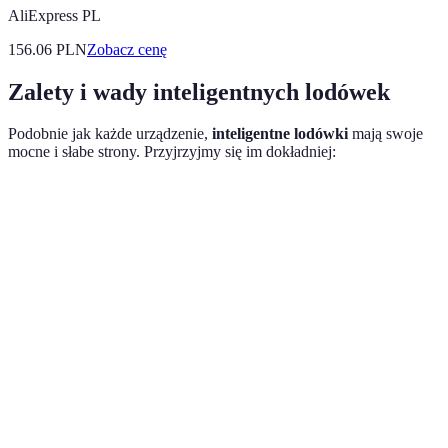
AliExpress PL
156.06
PLN
Zobacz cenę
Zalety i wady inteligentnych lodówek
Podobnie jak każde urządzenie,
inteligentne lodówki
mają swoje
mocne i słabe strony. Przyjrzyjmy się im dokładniej:
Kryterium
Zalet
Wad
Wiele nowoczesnych
Funkcjonalność
funkcji ułatwiających
Wysoka cena
życie
Efektywność
Oszczędności w
Koszty
energetyczna
rachunkach
serwisowania
Zdalne
Możliwe problemy
Wygodne sterowanie
zarządzanie
z łącznością