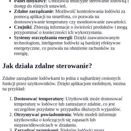
Panel dotykowy
: Umożliwia intuicyjne sterowanie lodówką i
dostęp do różnych ustawień.
Zdalne zarządzanie
: Możliwość kontrolowania lodówki za
pomocą aplikacji na smartfona, co pozwala na
dostosowywanie temperatury czy monitorowanie zawartości.
Czujniki
: Zbierają informacje o świeżości produktów i mogą
przypominać o konieczności ich wykorzystania.
Systemy oszczędzania energii
: Dzięki zaawansowanym
technologiom, inteligentne lodówki są bardziej efektywne
energetycznie, co pozwala na obniżenie rachunków za
energię.
Jak działa zdalne sterowanie?
Zdalne zarządzanie lodówkami to jedna z najbardziej cenionych
funkcji przez użytkowników. Dzięki aplikacjom mobilnym, można
na przykład:
Dostosować temperaturę
: Użytkownik może dostosować
temperaturę w lodówce lub zamrażarce zdalnie, co jest
szczególnie przydatne w przypadku dłuższych wyjazdów.
Otrzymywać powiadomienia
: Wiele modeli informuje
użytkownika o kończących się zapasach lub
nieprawidłowościach w działaniu.
Zarządzać przepisami
: Niektóre lodówki mogą