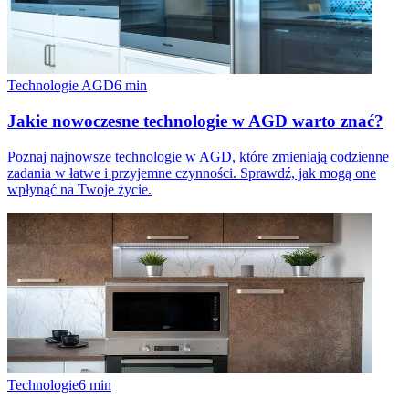
Technologie AGD
6
min
Jakie nowoczesne technologie w AGD warto znać?
Poznaj najnowsze technologie w AGD, które zmieniają codzienne
zadania w łatwe i przyjemne czynności. Sprawdź, jak mogą one
wpłynąć na Twoje życie.
Technologie
6
min