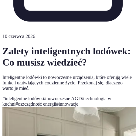
10 czerwca 2026
Zalety inteligentnych lodówek:
Co musisz wiedzieć?
Inteligentne lodówki to nowoczesne urządzenia, które oferują wiele
funkcji ułatwiających codzienne życie. Przekonaj się, dlaczego
warto je mieć.
#
inteligentne lodówki
#
nowoczesne AGD
#
technologia w
kuchni
#
oszczędność energii
#
innowacje