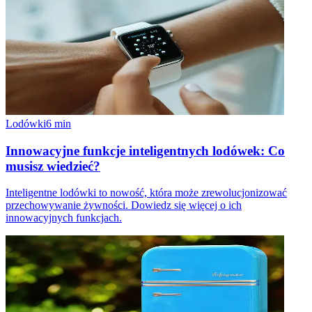
Lodówki
6
min
Innowacyjne funkcje inteligentnych lodówek: Co
musisz wiedzieć?
Inteligentne lodówki to nowość, która może zrewolucjonizować
przechowywanie żywności. Dowiedz się więcej o ich
innowacyjnych funkcjach.