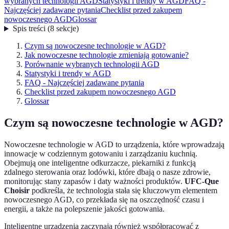
wybranych technologii AGD
Statystyki i trendy w AGD
FAQ -
Najczęściej zadawane pytania
Checklist przed zakupem
nowoczesnego AGD
Glossar
Spis treści
(
8
sekcje
)
Czym są nowoczesne technologie w AGD?
Jak nowoczesne technologie zmieniają gotowanie?
Porównanie wybranych technologii AGD
Statystyki i trendy w AGD
FAQ - Najczęściej zadawane pytania
Checklist przed zakupem nowoczesnego AGD
Glossar
Czym są nowoczesne technologie w AGD?
Nowoczesne technologie w AGD to urządzenia, które wprowadzają
innowacje w codziennym gotowaniu i zarządzaniu kuchnią.
Obejmują one inteligentne odkurzacze, piekarniki z funkcją
zdalnego sterowania oraz lodówki, które dbają o nasze zdrowie,
monitorując stany zapasów i daty ważności produktów.
UFC-Que
Choisir
podkreśla, że technologia stała się kluczowym elementem
nowoczesnego AGD, co przekłada się na oszczędność czasu i
energii, a także na polepszenie jakości gotowania.
Inteligentne urządzenia zaczynają również współpracować z