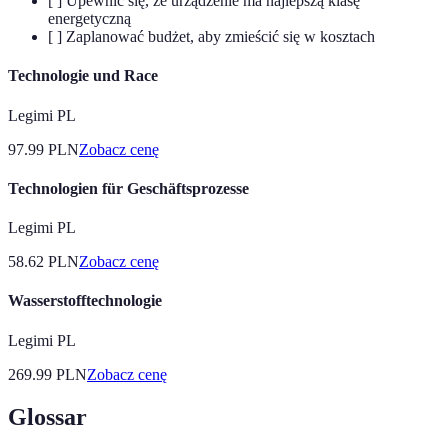
[ ] Upewnić się, że urządzenie ma najlepszą klasę
energetyczną
[ ] Zaplanować budżet, aby zmieścić się w kosztach
Technologie und Race
Legimi PL
97.99
PLN
Zobacz cenę
Technologien für Geschäftsprozesse
Legimi PL
58.62
PLN
Zobacz cenę
Wasserstofftechnologie
Legimi PL
269.99
PLN
Zobacz cenę
Glossar