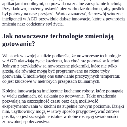
aplikacjami mobilnymi, co pozwala na zdalne zarządzanie kuchnią.
Przykładowo, możemy ustawić piec w drodze do domu, aby posiłek
był gotowy na nasz przyjazd. Warto zaznaczyć, że rozwój sztucznej
inteligencji w AGD przewiduje dalsze innowacje, które z pewnością
zmienią nasz codzienny styl życia.
Jak nowoczesne technologie zmieniają
gotowanie?
Winstock w swojej analizie podkreśla, że nowoczesne technologie
w AGD ułatwiają życie każdemu, kto choć raz gotował w kuchni.
Jednym z przykładów są nowoczesne piekarniki, które nie tylko
grzeją, ale również mogą być programowane na różne tryby
gotowania. Umożliwiają one ustawianie precyzyjnych temperatur,
co jest kluczowe w niektórych przepisach kulinarnych.
Kolejną innowacją są inteligentne kuchenne roboty, które pomagają
w wielu zadaniach, od siekania po gotowanie. Takie urządzenia
pozwalają na oszczędność czasu oraz dają możliwość
eksperymentowania w kuchni na zupełnie nowym poziomie. Dzięki
nim, użytkownicy mogą w łatwy sposób przygotowywać zdrowe
posiłki, co jest szczególnie istotne w dobie rosnącej świadomości
zdrowotnej społeczeństwa.