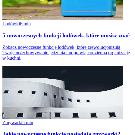
Lodówki
6
min
5 nowoczesnych funkcji lodówek, które musisz znać
Zobacz nowoczesne funkcje lodówek, które zrewolucjonizują
Twoje przechowywanie jedzenia i poprawią codzienną organizację
w kuchni.
Zmywarki
5
min
Jakie nowoczesne funkcje posiadają zmywarki?