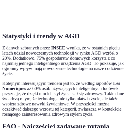
cena,
Odkurzacze
Ułatwienie
czasu,
konieczność
automatyczne
sprzątania
wysoka
regularnego
efektywność
czyszczenia
Statystyki i trendy w AGD
Z danych zebranych przez
INSEE
wynika, że w ostatnich pięciu
latach udział nowoczesnych technologii w rynku AGD wzrósł o
20%. Dodatkowo, 75% gospodarstw domowych korzysta z co
najmniej jednego inteligentnego urządzenia AGD. To pokazuje, jak
ogromny wpływ mają nowoczesne technologie na nasze codzienne
życie.
Kolejnym interesującym trendem jest to, że według raportów
Les
Numériques
aż 60% osób używających inteligentnych lodówek
przyznaje, że dzięki nim ich styl życia stał się zdrowszy. Takie dane
świadczą o tym, że technologia nie tylko ułatwia życie, ale także
wspiera zdrowe nawyki żywieniowe. W przyszłości można
oczekiwać dalszego wzrostu tej kategorii, zwłaszcza w kontekście
rosnącego zainteresowania zdrowym stylem życia.
FAQ - Najczęściej zadawane pytania