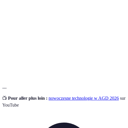
Terme
Definicja
Artykuły Gospodarstwa Domowego, obejmujące
AGD
różne urządzenia używane w kuchni.
Inteligentne
Sprzęt AGD, który łączy się z siecią i oferuje
urządzenie
dodatkowe funkcje, jak zdalne sterowanie.
Sztuczna
Technologia, która umożliwia urządzeniom
inteligencja
samodzielne uczenie się i podejmowanie decyzji.
---
📺
Pour aller plus loin :
nowoczesne technologie w AGD 2026
sur
YouTube