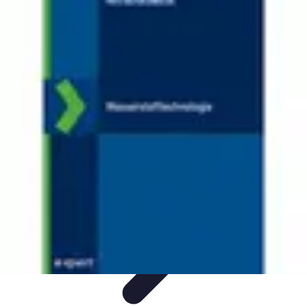
Nowoczesne AGD
Trendy i nowinki
Zmywarki
Nowości i Trendy
Lodówki
Porady
zakupu
Nowoczesne AGD