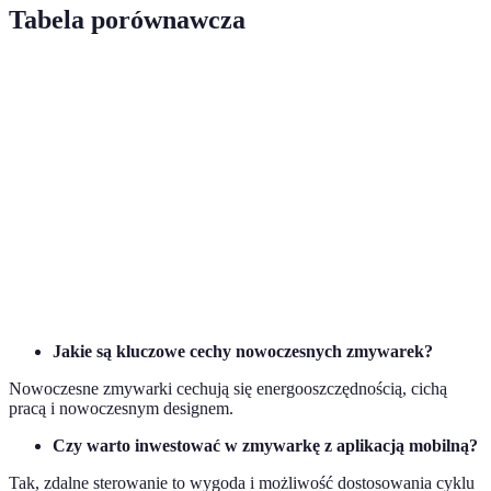
Tabela porównawcza
Funkcja
Model A
Model B
Model C
Energooszczędność
A+++
A++
A+
Poziom hałasu
39 dB
42 dB
45 dB
Obsługa zdalna
Tak
Nie
Tak
Cena
1200 zł
900 zł
1100 zł
Jakie są kluczowe cechy nowoczesnych zmywarek?
Nowoczesne zmywarki cechują się energooszczędnością, cichą
pracą i nowoczesnym designem.
Czy warto inwestować w zmywarkę z aplikacją mobilną?
Tak, zdalne sterowanie to wygoda i możliwość dostosowania cyklu