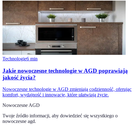
Technologie
6
min
Jakie nowoczesne technologie w AGD poprawiają
jakość życia?
Nowoczesne technologie w AGD zmieniają codzienność, oferując
komfort, wydajność i innowacje, które ułatwiają życie.
Nowoczesne AGD
Twoje źródło informacji, aby dowiedzieć się wszystkiego o
nowoczesne agd
.