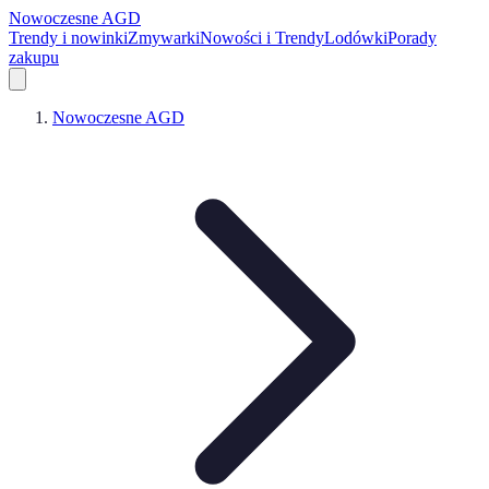
Nowoczesne AGD
Trendy i nowinki
Zmywarki
Nowości i Trendy
Lodówki
Porady
zakupu
Nowoczesne AGD