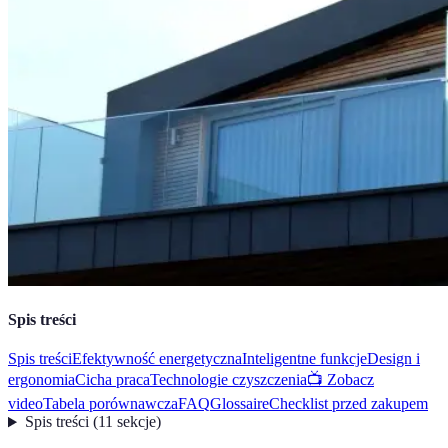
Spis treści
Spis treści
Efektywność energetyczna
Inteligentne funkcje
Design i
ergonomia
Cicha praca
Technologie czyszczenia
📺 Zobacz
video
Tabela porównawcza
FAQ
Glossaire
Checklist przed zakupem
Spis treści
(
11
sekcje
)