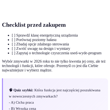
Aplikacja
Oprogramowanie pozwalające na zarządzanie
mobilna
urządzeniem z poziomu smartfona.
Checklist przed zakupem
[ ] Sprawdź klasę energetyczną urządzenia
[ ] Porównaj poziomy hałasu
[ ] Zbadaj opcje zdalnego sterowania
[ ] Zwróć uwagę na design i wymiary
[ ] Zapytaj o technologie czyszczenia used-wyde-program
Wybór zmywarki w 2026 roku to nie tylko kwestia jej ceny, ale też
technologii i funkcji, które oferuje. Przemyśl co jest dla Ciebie
najważniejsze i wybierz mądrze.
🧠 Quiz szybki:
Która funkcja jest najczęściej poszukiwana
w nowoczesnych zmywarkach?
- A) Cicha praca
- B) Wysoka cena