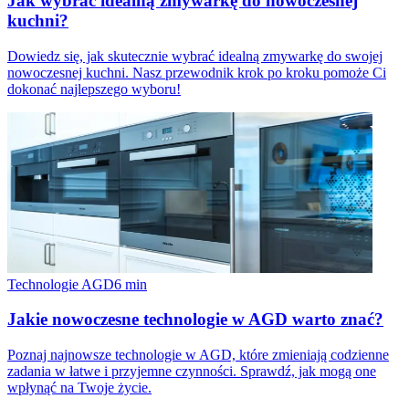
Jak wybrać idealną zmywarkę do nowoczesnej
kuchni?
Dowiedz się, jak skutecznie wybrać idealną zmywarkę do swojej
nowoczesnej kuchni. Nasz przewodnik krok po kroku pomoże Ci
dokonać najlepszego wyboru!
Technologie AGD
6
min
Jakie nowoczesne technologie w AGD warto znać?
Poznaj najnowsze technologie w AGD, które zmieniają codzienne
zadania w łatwe i przyjemne czynności. Sprawdź, jak mogą one
wpłynąć na Twoje życie.