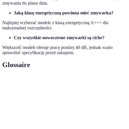
zmywania do planu dnia.
Jaką klasę energetyczną powinna mieć zmywarka?
Najlepiej wybierać modele z klasą energetyczną A+++ dla
maksymalnej oszczędności.
Czy wszystkie nowoczesne zmywarki są ciche?
Większość modeli oferuje pracę poniżej 40 dB, jednak warto
sprawdzić specyfikację przed zakupem.
Glossaire
Terme
Définition
Efektywność
Miara zużycia energii przez urządzenie przy jego
energetyczna
działaniu.
Jednostka poziomu głośności, mierzy
Decybel (dB)
intensywność dźwięku.