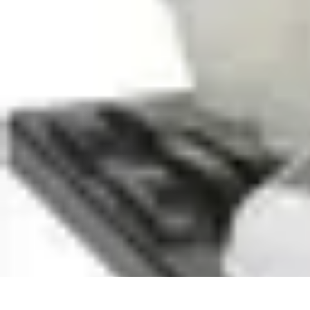
Nowoczesne AGD
Trendy i nowinki
Zmywarki
Nowości i Trendy
Lodówki
Porady zakup
Nowoczesne AGD