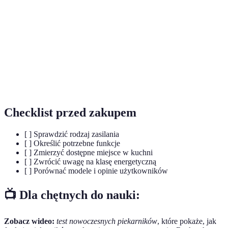
potraw poprzez cyrkulację powietrza.
Proces samooczyszczania piekarnika poprzez
Pyrolyza
wysokotemperaturowe spalanie resztek.
System, który umożliwia zdalne monitorowanie i
Sterowanie
kontrolowanie urządzenia za pomocą aplikacji
inteligentne
mobilnych.
Checklist przed zakupem
[ ] Sprawdzić rodzaj zasilania
[ ] Określić potrzebne funkcje
[ ] Zmierzyć dostępne miejsce w kuchni
[ ] Zwrócić uwagę na klasę energetyczną
[ ] Porównać modele i opinie użytkowników
📺 Dla chętnych do nauki:
Zobacz wideo:
test nowoczesnych piekarników
, które pokaże, jak