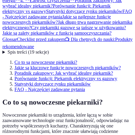
energii**
4. **Łatwość czyszczenia**
Poradnik zakupowy: Jak
wybrać idealny piekarnik?
Porównanie funkcji: Piekarnik
elektryczny vs gazowy
Statystyki dotyczące rynku piekarników
FAQ
- Najczęściej zadawane pytania
Jakie są najlepsze funkcje
nowoczesnych piekarników?
Jak długo trwa nagrzewanie piekarnika
elektrycznego?
Czy piekarniki gazowe są tańsze w użytkowaniu?
Jakie są zalety piekarników z funkcją samooczyszczania?
Glossar
Checklist przed zakupem
📺 Dla chętnych do nauki:
Produkty
rekomendowane
Spis treści
(
19
sekcje
)
Co to są nowoczesne piekarniki?
Jakie są kluczowe funkcje nowoczesnych piekarników?
Poradnik zakupowy: Jak wybrać idealny piekarnik?
Porównanie funkcji: Piekarnik elektryczny vs gazowy
Statystyki dotyczące rynku piekarników
FAQ - Najczęściej zadawane pytania
Co to są nowoczesne piekarniki?
Nowoczesne piekarniki to urządzenia, które łączą w sobie
zaawansowane technologie oraz funkcjonalność, odpowiadając na
potrzeby współczesnych kucharzy. Charakteryzują się one
różnorodnymi funkcjami, które znacznie ułatwiają codzienne