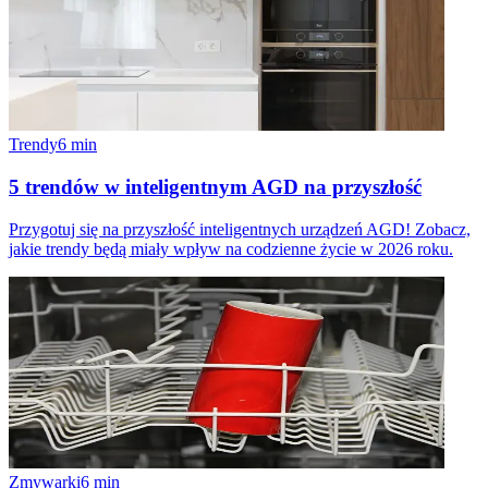
Trendy
6
min
5 trendów w inteligentnym AGD na przyszłość
Przygotuj się na przyszłość inteligentnych urządzeń AGD! Zobacz,
jakie trendy będą miały wpływ na codzienne życie w 2026 roku.
Zmywarki
6
min