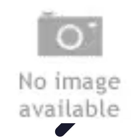
Nowoczesne AGD
Trendy i nowinki
Zmywarki
Nowości i Trendy
Lodówki
Porady
zakupu
Nowoczesne AGD