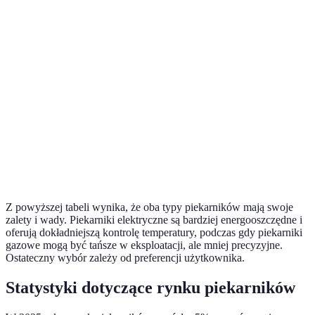
Wyższa
Niższa
El
energetyczna
Precyzja
Wysoka
Średnia
El
temperatury
Koszty
Wyższe
Niższe
G
eksploatacji
Czas
Dłuższy
Krótszy
G
nagrzewania
Z powyższej tabeli wynika, że oba typy piekarników mają swoje
zalety i wady. Piekarniki elektryczne są bardziej energooszczędne i
oferują dokładniejszą kontrolę temperatury, podczas gdy piekarniki
gazowe mogą być tańsze w eksploatacji, ale mniej precyzyjne.
Ostateczny wybór zależy od preferencji użytkownika.
Statystyki dotyczące rynku piekarników