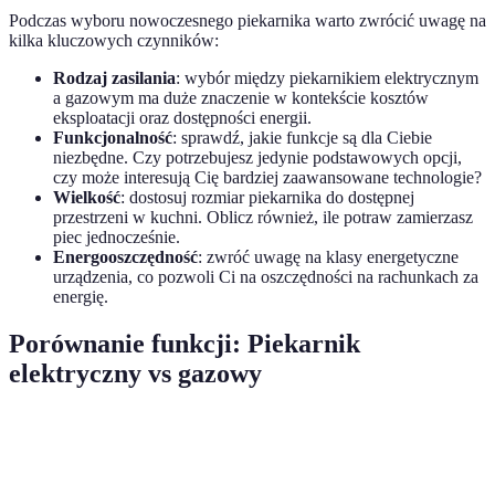
Podczas wyboru nowoczesnego piekarnika warto zwrócić uwagę na
kilka kluczowych czynników:
Rodzaj zasilania
: wybór między piekarnikiem elektrycznym
a gazowym ma duże znaczenie w kontekście kosztów
eksploatacji oraz dostępności energii.
Funkcjonalność
: sprawdź, jakie funkcje są dla Ciebie
niezbędne. Czy potrzebujesz jedynie podstawowych opcji,
czy może interesują Cię bardziej zaawansowane technologie?
Wielkość
: dostosuj rozmiar piekarnika do dostępnej
przestrzeni w kuchni. Oblicz również, ile potraw zamierzasz
piec jednocześnie.
Energooszczędność
: zwróć uwagę na klasy energetyczne
urządzenia, co pozwoli Ci na oszczędności na rachunkach za
energię.
Porównanie funkcji: Piekarnik
elektryczny vs gazowy
Cecha
Piekarnik elektryczny
Piekarnik gazowy
O
Wydajność