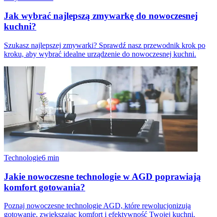
Jak wybrać najlepszą zmywarkę do nowoczesnej
kuchni?
Szukasz najlepszej zmywarki? Sprawdź nasz przewodnik krok po
kroku, aby wybrać idealne urządzenie do nowoczesnej kuchni.
Technologie
6
min
Jakie nowoczesne technologie w AGD poprawiają
komfort gotowania?
Poznaj nowoczesne technologie AGD, które rewolucjonizują
gotowanie, zwiększając komfort i efektywność Twojej kuchni.