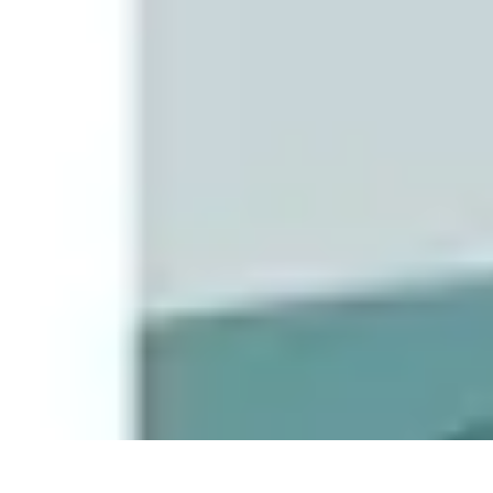
Nowoczesne AGD
Trendy i nowinki
Zmywarki
Nowości i Trendy
Lodówki
Porady zakup
Nowoczesne AGD