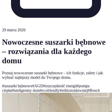
29 marca 2026
Nowoczesne suszarki bębnowe
– rozwiązania dla każdego
domu
Poznaj nowoczesne suszarki bębnowe – ich funkcje, zalety i jak
wybrać najlepszy model do Twojego domu.
#
suszarki bębnowe
#
AGD
#
oszczędność energii
#
pompa
ciepła
#
inteligentny dom
#
ecofriendly
#
erłiżożoiduwniej
#
Bosch