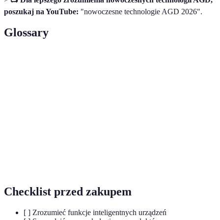
poszukaj na YouTube:
"nowoczesne technologie AGD 2026".
Glossary
Terme
Définition
Internet rzeczy — sieć urządzeń połączonych z
IoT
internetem.
Agregacja
Proces gromadzenia i przetwarzania danych z
danych
różnych źródeł.
Użycie technologii do automatyzacji procesów
Automatyzacja
w gospodarstwie domowym.
Checklist przed zakupem
[ ] Zrozumieć funkcje inteligentnych urządzeń