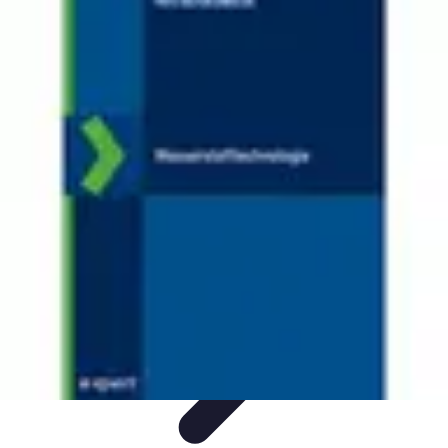
Nowoczesne AGD
Trendy i nowinki
Zmywarki
Nowości i Trendy
Lodówki
Porady
zakupu
Nowoczesne AGD