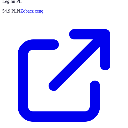
Legimi PL
54.9
PLN
Zobacz cenę