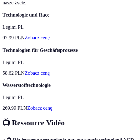
nasze życie.
Technologie und Race
Legimi PL
97.99
PLN
Zobacz cenę
Technologien für Geschäftsprozesse
Legimi PL
58.62
PLN
Zobacz cenę
Wasserstofftechnologie
Legimi PL
269.99
PLN
Zobacz cenę
📺 Ressource Vidéo
>
📺 Dla lepszego zrozumienia nowoczesnych technologii AGD,