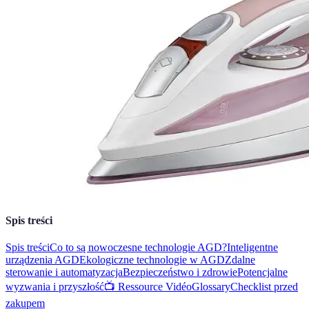
Spis treści
Spis treści
Co to są nowoczesne technologie AGD?
Inteligentne
urządzenia AGD
Ekologiczne technologie w AGD
Zdalne
sterowanie i automatyzacja
Bezpieczeństwo i zdrowie
Potencjalne
wyzwania i przyszłość
📺 Ressource Vidéo
Glossary
Checklist przed
zakupem