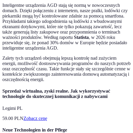
Inteligentne urządzenia AGD stają się normą w nowoczesnych
domach. Dzięki połączeniu z internetem, nasze pralki, lodówki czy
piekarniki mogą być kontrolowane zdalnie za pomocą smartfona.
Przykładami takiego udogodnienia są lodówki z wbudowanymi
ekranami dotykowymi, które nie tylko pokazują zawartość, lecz
także generują listy zakupowe oraz przypomnienia o terminach
ważności produktów. Według raportu
Statista
, w 2026 roku
przewiduje się, że ponad 30% domów w Europie będzie posiadało
inteligentne urządzenia AGD.
Zalety tych urządzeń obejmują lepszą kontrolę nad zużyciem
energii, możliwość dostosowywania programów do naszych potrzeb
oraz oszczędność czasu. Takie funkcje stały się szczególnie cenne w
kontekście zwiększonego zainteresowania domową automatyzacją i
oszczędnością energii.
Sprzedaż wirtualna, zyski realne. Jak wykorzystywać
technologie do skutecznej komunikacji z nabywcami
Legimi PL
59.00
PLN
Zobacz cenę
Neue Technologien in der Pflege