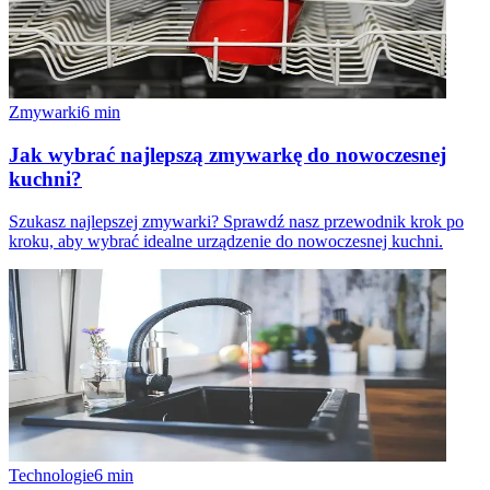
Zmywarki
6
min
Jak wybrać najlepszą zmywarkę do nowoczesnej
kuchni?
Szukasz najlepszej zmywarki? Sprawdź nasz przewodnik krok po
kroku, aby wybrać idealne urządzenie do nowoczesnej kuchni.
Technologie
6
min