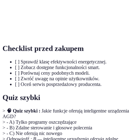
Inteligentne
Sprzęt domowy, który komunikuje się z
urządzenia
użytkownikami oraz innymi urządzeniami.
Efektywność
Proporcja między uzyskaną wydajnością a
energetyczna
zużyciem energii przez urządzenie.
Checklist przed zakupem
[ ] Sprawdź klasę efektywności energetycznej.
[ ] Zobacz dostępne funkcjonalności smart.
[ ] Porównaj ceny podobnych modeli.
[ ] Zwróć uwagę na opinie użytkowników.
[ ] Oceń serwis posprzedażowy producenta.
Quiz szybki
>
🧠 Quiz szybki :
Jakie funkcje oferują inteligentne urządzenia
AGD?
> - A) Tylko programy oszczędzające
> - B) Zdalne sterowanie i głosowe polecenia
> - C) Nie oferują nic nowego
>
Odpowiedź : B — inteligentne urządzenia oferują zdalne