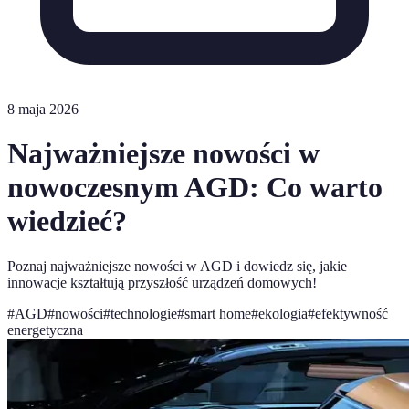
8 maja 2026
Najważniejsze nowości w
nowoczesnym AGD: Co warto
wiedzieć?
Poznaj najważniejsze nowości w AGD i dowiedz się, jakie
innowacje kształtują przyszłość urządzeń domowych!
#
AGD
#
nowości
#
technologie
#
smart home
#
ekologia
#
efektywność
energetyczna