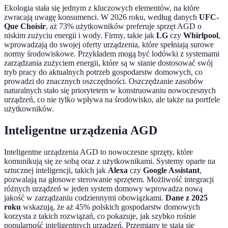
Ekologia stała się jednym z kluczowych elementów, na które
zwracają uwagę konsumenci. W 2026 roku, według danych
UFC-
Que Choisir
, aż 73% użytkowników preferuje sprzęt AGD o
niskim zużyciu energii i wody. Firmy, takie jak
LG
czy
Whirlpool
,
wprowadzają do swojej oferty urządzenia, które spełniają surowe
normy środowiskowe. Przykładem mogą być lodówki z systemami
zarządzania zużyciem energii, które są w stanie dostosować swój
tryb pracy do aktualnych potrzeb gospodarstw domowych, co
prowadzi do znacznych oszczędności. Oszczędzanie zasobów
naturalnych stało się priorytetem w konstruowaniu nowoczesnych
urządzeń, co nie tylko wpływa na środowisko, ale także na portfele
użytkowników.
Inteligentne urządzenia AGD
Inteligentne urządzenia AGD to nowoczesne sprzęty, które
komunikują się ze sobą oraz z użytkownikami. Systemy oparte na
sztucznej inteligencji, takich jak
Alexa
czy
Google Assistant
,
pozwalają na głosowe sterowanie sprzętem. Możliwość integracji
różnych urządzeń w jeden system domowy wprowadza nową
jakość w zarządzaniu codziennymi obowiązkami.
Dane z 2025
roku
wskazują, że aż 45% polskich gospodarstw domowych
korzysta z takich rozwiązań, co pokazuje, jak szybko rośnie
popularność inteligentnych urządzeń. Przemiany te stają się