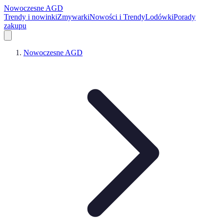
Nowoczesne AGD
Trendy i nowinki
Zmywarki
Nowości i Trendy
Lodówki
Porady
zakupu
Nowoczesne AGD