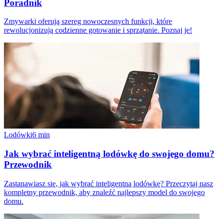
Poradnik
Zmywarki oferują szereg nowoczesnych funkcji, które
rewolucjonizują codzienne gotowanie i sprzątanie. Poznaj je!
Lodówki
6
min
Jak wybrać inteligentną lodówkę do swojego domu?
Przewodnik
Zastanawiasz się, jak wybrać inteligentną lodówkę? Przeczytaj nasz
kompletny przewodnik, aby znaleźć najlepszy model do swojego
domu.