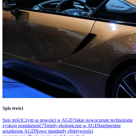
Spis treści
Spis treści
Czym są nowości w AGD?
Jakie nowoczesne technologie
zyskują popularność?
Trendy ekologiczne w AGD
Inteligentne
urządzenia AGD
Nowe standardy efektywności