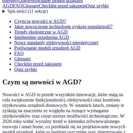
energetycznej
Porównanie modeli urządzeń
AGD
FAQ
Glossarz
Checklist przed zakupem
Quiz szybki
Spis treści
(
11
sekcje
)
Czym są nowości w AGD?
Jakie nowoczesne technologie zyskują popularność?
Trendy ekologiczne w AGD
Inteligentne urządzenia AGD
Nowe standardy efektywności energetycznej
Porównanie modeli urządzeń AGD
FAQ
Glossarz
Checklist przed zakupem
Quiz szybki
Czym są nowości w AGD?
Nowości w AGD to przede wszystkim innowacje, które mają na
celu zwiększenie funkcjonalności, efektywności oraz komfortu
użytkowania urządzeń domowych. W ostatnich latach, zmiany te
zyskują na znaczeniu ze względu na rosnące wymagania
użytkowników oraz coraz szersze możliwości technologiczne. W
2026 roku widać wyraźny trend w kierunku zrównoważonego
rozwoju i smart home, co przekłada się na projektowanie nowych
modeli urządzeń, które są bardziej oszczędne oraz zintegrowane z