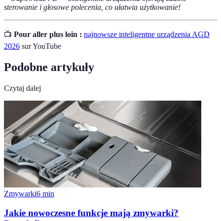
sterowanie i głosowe polecenia, co ułatwia użytkowanie!
📺
Pour aller plus loin :
najnowsze inteligentne urządzenia AGD
2026
sur YouTube
Podobne artykuły
Czytaj dalej
Zmywarki
6
min
Jakie nowoczesne funkcje mają zmywarki?