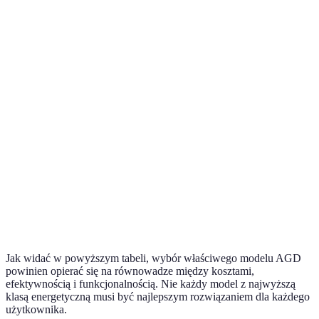
Efektywność
Model B
A++
A+++
A+
energetyczna
najlepszy
Model A
Funkcje
Tak
Tak
Nie
i B
smart
równe
Model A
Głosowe
Tak
Nie
Tak
i C
sterowanie
równe
Model C
Cena
1500 zł
1700 zł
1200 zł
najtańszy
Jak widać w powyższym tabeli, wybór właściwego modelu AGD
powinien opierać się na równowadze między kosztami,
efektywnością i funkcjonalnością. Nie każdy model z najwyższą
klasą energetyczną musi być najlepszym rozwiązaniem dla każdego
użytkownika.