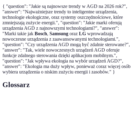
{ "question": "Jakie są najnowsze trendy w AGD na 2026 rok?",
"answer": "Najważniejsze trendy to inteligentne urządzenia,
technologie ekologiczne, oraz systemy oszczędnościowe, które
zmniejszają zużycie energii.", "question": "Jakie marki oferują
urządzenia AGD z najnowszymi technologiami?", "answer":
"Marki takie jak
Bosch
,
Samsung
oraz
LG
wprowadzają
nowoczesne urządzenia z zaawansowanymi technologiami.",
"question": "Czy urządzenia AGD mogą być zdalnie sterowane?",
"answer": "Tak, wiele nowoczesnych urządzeń AGD oferuje
funkcje zdalnego sterowania dzięki aplikacjom mobilnym.",
"question": "Jak wpływa ekologia na wybór urządzeń AGD?",
"answer": "Ekologia ma duży wpływ, ponieważ coraz więcej osób
wybiera urządzenia o niskim zużyciu energii i zasobów." }
Glossarz
Terma
Definicja
Nauka o relacjach między organizmami a ich
Ekologia
środowiskiem.