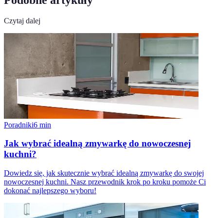
Czytaj dalej
Poradniki
6
min
Jak wybrać idealną zmywarkę do nowoczesnej
kuchni?
Dowiedz się, jak skutecznie wybrać idealną zmywarkę do swojej
nowoczesnej kuchni. Nasz przewodnik krok po kroku pomoże Ci
dokonać najlepszego wyboru!