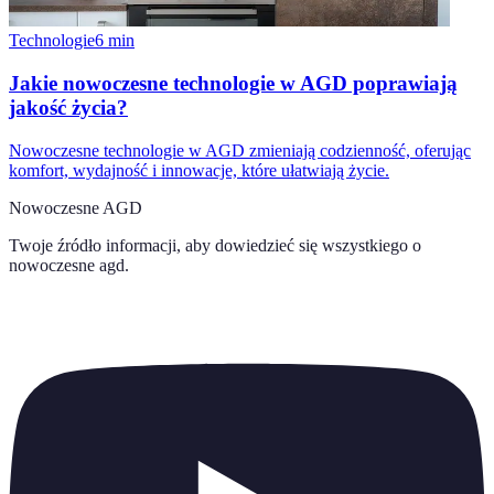
Technologie
6
min
Jakie nowoczesne technologie w AGD poprawiają
jakość życia?
Nowoczesne technologie w AGD zmieniają codzienność, oferując
komfort, wydajność i innowacje, które ułatwiają życie.
Nowoczesne AGD
Twoje źródło informacji, aby dowiedzieć się wszystkiego o
nowoczesne agd
.