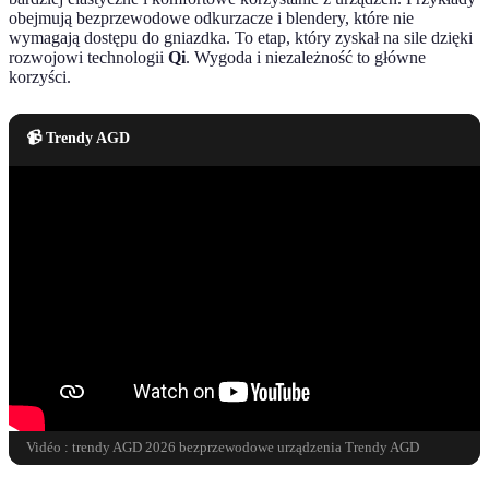
obejmują bezprzewodowe odkurzacze i blendery, które nie
wymagają dostępu do gniazdka. To etap, który zyskał na sile dzięki
rozwojowi technologii
Qi
. Wygoda i niezależność to główne
korzyści.
📹 Trendy AGD
Vidéo : trendy AGD 2026 bezprzewodowe urządzenia Trendy AGD