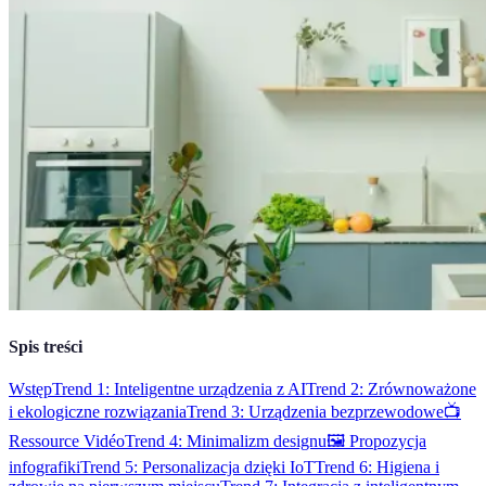
Spis treści
Wstęp
Trend 1: Inteligentne urządzenia z AI
Trend 2: Zrównoważone
i ekologiczne rozwiązania
Trend 3: Urządzenia bezprzewodowe
📺
Ressource Vidéo
Trend 4: Minimalizm designu
🖼 Propozycja
infografiki
Trend 5: Personalizacja dzięki IoT
Trend 6: Higiena i