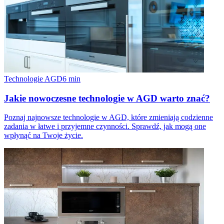
Technologie AGD
6
min
Jakie nowoczesne technologie w AGD warto znać?
Poznaj najnowsze technologie w AGD, które zmieniają codzienne
zadania w łatwe i przyjemne czynności. Sprawdź, jak mogą one
wpłynąć na Twoje życie.