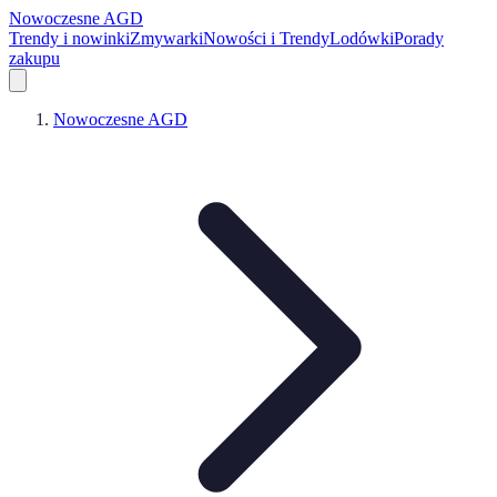
Nowoczesne AGD
Trendy i nowinki
Zmywarki
Nowości i Trendy
Lodówki
Porady
zakupu
Nowoczesne AGD