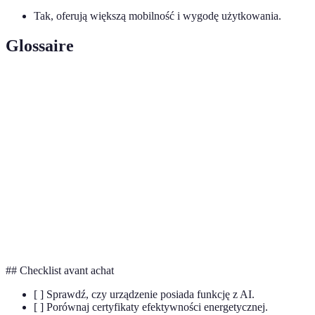
Tak, oferują większą mobilność i wygodę użytkowania.
Glossaire
Terme
Definicja
AI (Sztuczna
Automatyzacja procesów dzięki nauce
Inteligencja)
maszynowej.
IoT (Internet
Sieć połączonych urządzeń wymieniających
Rzeczy)
dane.
Styl projektowania koncentrujący się na
Minimalizm
prostocie i funkcjonalności.
## Checklist avant achat
[ ] Sprawdź, czy urządzenie posiada funkcję z AI.
[ ] Porównaj certyfikaty efektywności energetycznej.