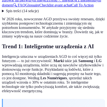
zdrowie na pierwszym miejscu
Trend 7: Integracja z inteligentnym
domem
🔍 FAQ
Glossaire
Checklist avant achat
Call To Action
Spis treści
(
14
sekcje
)
W 2026 roku, nowoczesne AGD przeżywa swoisty renesans, dzięki
szybkiemu postępowi technologicznemu i zmieniającym się
potrzebom konsumentów. W artykule przyjrzymy się siedmiu
kluczowym trendom, które dominują w branży. Dowiedz się, jak te
zmiany wpływają na nasze codzienne życie.
Trend 1: Inteligentne urządzenia z AI
Inteligencja sztuczna w urządzeniach AGD to coś więcej niż tylko
futuryzm — to już rzeczywistość.
Marki
takie jak
Samsung
i
LG
wprowadzają urządzenia, które uczą się nawyków użytkowników i
dostosowują swoje funkcje. Przykładami są lodówki, które z
pomocą AI monitorują składniki i sugerują przepisy na bazie tego,
co jest dostępne. Według
Les Numériques
, sprzedaż takich
urządzeń wzrosła o 30% w ostatnim roku. Te inteligentne
technologie nie tylko podwyższają komfort, ale także zwiększają
efektywność energetyczną.