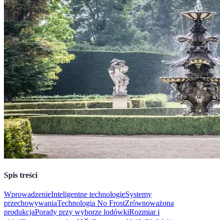
Spis treści
Wprowadzenie
Inteligentne technologie
Systemy
przechowywania
Technologia No Frost
Zrównoważona
produkcja
Porady przy wyborze lodówki
Rozmiar i