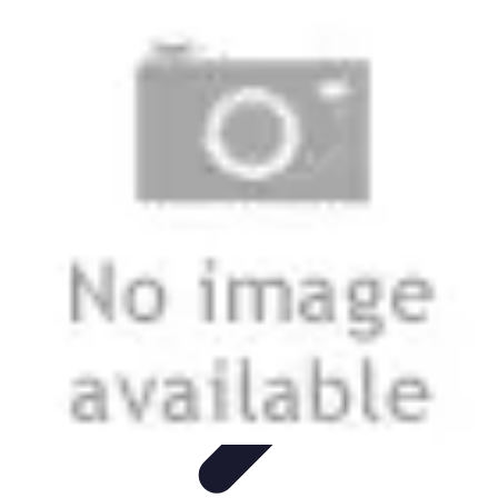
Nowoczesne AGD
Trendy i nowinki
Zmywarki
Nowości i Trendy
Lodówki
Porady
zakupu
Nowoczesne AGD