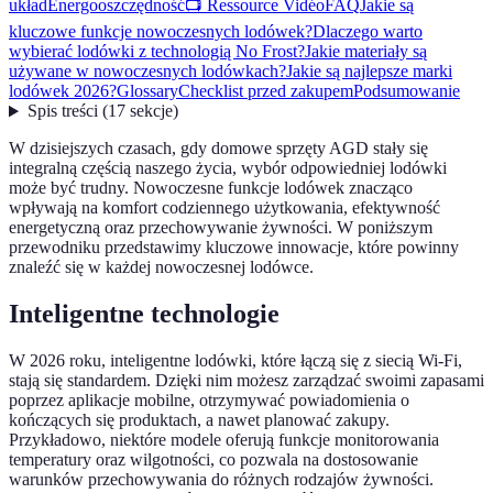
układ
Energooszczędność
📺 Ressource Vidéo
FAQ
Jakie są
kluczowe funkcje nowoczesnych lodówek?
Dlaczego warto
wybierać lodówki z technologią No Frost?
Jakie materiały są
używane w nowoczesnych lodówkach?
Jakie są najlepsze marki
lodówek 2026?
Glossary
Checklist przed zakupem
Podsumowanie
Spis treści
(
17
sekcje
)
W dzisiejszych czasach, gdy domowe sprzęty AGD stały się
integralną częścią naszego życia, wybór odpowiedniej lodówki
może być trudny. Nowoczesne funkcje lodówek znacząco
wpływają na komfort codziennego użytkowania, efektywność
energetyczną oraz przechowywanie żywności. W poniższym
przewodniku przedstawimy kluczowe innowacje, które powinny
znaleźć się w każdej nowoczesnej lodówce.
Inteligentne technologie
W 2026 roku, inteligentne lodówki, które łączą się z siecią Wi-Fi,
stają się standardem. Dzięki nim możesz zarządzać swoimi zapasami
poprzez aplikacje mobilne, otrzymywać powiadomienia o
kończących się produktach, a nawet planować zakupy.
Przykładowo, niektóre modele oferują funkcje monitorowania
temperatury oraz wilgotności, co pozwala na dostosowanie
warunków przechowywania do różnych rodzajów żywności.