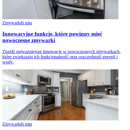
Zmywarki
6
min
Innowacyjne funkcje, które powinny mieć
nowoczesne zmywarki
Znajdź najważniejsze innowacje w nowoczesnych zmywarkach,
które zwiększają ich funkcjonalność oraz oszczędność energii i
wody.
Zmywarki
6
min