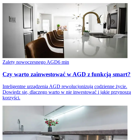
Zalety nowoczesnego AGD
6
min
Czy warto zainwestować w AGD z funkcją smart?
Inteligentne urządzenia AGD rewolucjonizują codzienne życie.
Dowiedz się, dlaczego warto w nie inwestować i jakie przynoszą
korzyści.