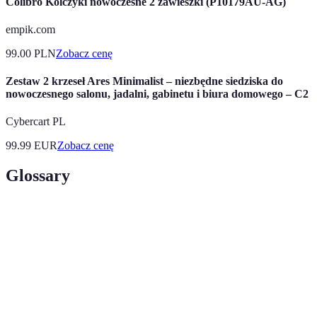
Colibro Kolczyki nowoczesne 2 zawieszki (P10179AU-AG)
empik.com
99.00
PLN
Zobacz cenę
Zestaw 2 krzeseł Ares Minimalist – niezbędne siedziska do
nowoczesnego salonu, jadalni, gabinetu i biura domowego – C2
Cybercart PL
99.99
EUR
Zobacz cenę
Glossary
Terme
Définition
Technologia, która zapobiega tworzeniu się
No Frost
lodu i szronu w lodówkach.
Możliwość ustawienia różnych temperatur
Zonowanie
dla różnych części lodówki.