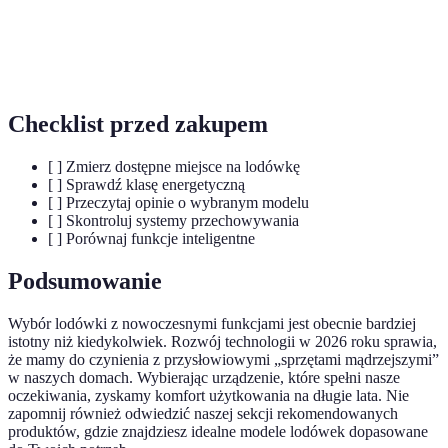
Kluczowa cecha nowoczesnych urządzeń,
Energooszczędność
wpływająca na ich klasę energetyczną.
Checklist przed zakupem
[ ] Zmierz dostępne miejsce na lodówkę
[ ] Sprawdź klasę energetyczną
[ ] Przeczytaj opinie o wybranym modelu
[ ] Skontroluj systemy przechowywania
[ ] Porównaj funkcje inteligentne
Podsumowanie
Wybór lodówki z nowoczesnymi funkcjami jest obecnie bardziej
istotny niż kiedykolwiek. Rozwój technologii w 2026 roku sprawia,
że mamy do czynienia z przysłowiowymi „sprzętami mądrzejszymi”
w naszych domach. Wybierając urządzenie, które spełni nasze
oczekiwania, zyskamy komfort użytkowania na długie lata. Nie
zapomnij również odwiedzić naszej sekcji rekomendowanych
produktów, gdzie znajdziesz idealne modele lodówek dopasowane