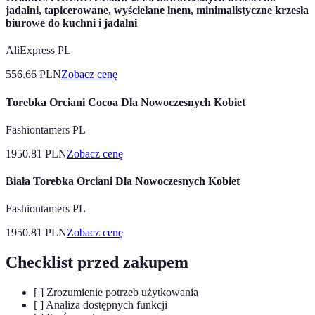
jadalni, tapicerowane, wyściełane lnem, minimalistyczne krzesła
biurowe do kuchni i jadalni
AliExpress PL
556.66
PLN
Zobacz cenę
Torebka Orciani Cocoa Dla Nowoczesnych Kobiet
Fashiontamers PL
1950.81
PLN
Zobacz cenę
Biała Torebka Orciani Dla Nowoczesnych Kobiet
Fashiontamers PL
1950.81
PLN
Zobacz cenę
Checklist przed zakupem
[ ] Zrozumienie potrzeb użytkowania
[ ] Analiza dostępnych funkcji