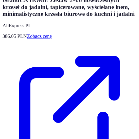
GrandCA HOME Zestaw 2/4/6 nowoczesnych
krzeseł do jadalni, tapicerowane, wyściełane lnem,
minimalistyczne krzesła biurowe do kuchni i jadalni
AliExpress PL
386.05
PLN
Zobacz cenę