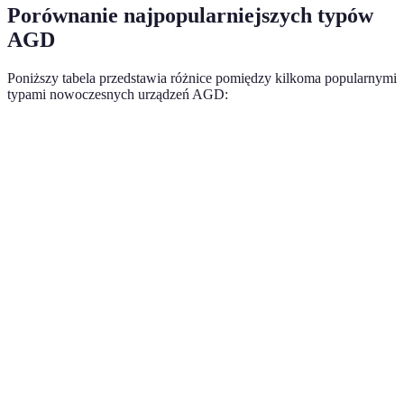
Porównanie najpopularniejszych typów
AGD
Poniższy tabela przedstawia różnice pomiędzy kilkoma popularnymi
typami nowoczesnych urządzeń AGD:
Kryterium
Lodówki smart
Piekarniki inteligentne
Zm
Cena
Wysoka
Średnia
Ni
Efektywność
Tak
Tak
Ta
energetyczna
Inteligentne
Tak
Tak
Cz
funkcje
W zasięgu
sterowania
Tak
Tak
Cz
zdalnego