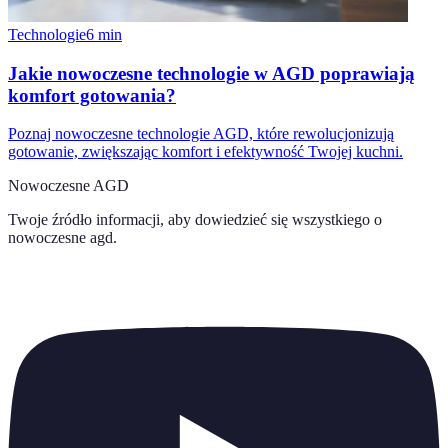
Technologie
6
min
Jakie nowoczesne technologie w AGD poprawiają
komfort gotowania?
Poznaj nowoczesne technologie AGD, które rewolucjonizują
gotowanie, zwiększając komfort i efektywność Twojej kuchni.
Nowoczesne AGD
Twoje źródło informacji, aby dowiedzieć się wszystkiego o
nowoczesne agd
.