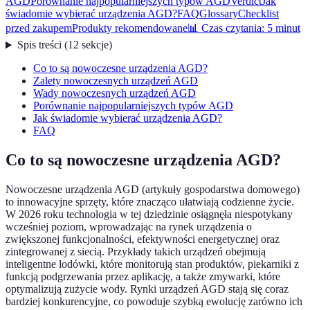
AGD
Porównanie najpopularniejszych typów AGD
Verdict
Jak
świadomie wybierać urządzenia AGD?
FAQ
Glossary
Checklist
przed zakupem
Produkty rekomendowane
📊 Czas czytania: 5 minut
Spis treści
(
12
sekcje
)
Co to są nowoczesne urządzenia AGD?
Zalety nowoczesnych urządzeń AGD
Wady nowoczesnych urządzeń AGD
Porównanie najpopularniejszych typów AGD
Jak świadomie wybierać urządzenia AGD?
FAQ
Co to są nowoczesne urządzenia AGD?
Nowoczesne urządzenia AGD (artykuły gospodarstwa domowego)
to innowacyjne sprzęty, które znacząco ułatwiają codzienne życie.
W 2026 roku technologia w tej dziedzinie osiągnęła niespotykany
wcześniej poziom, wprowadzając na rynek urządzenia o
zwiększonej funkcjonalności, efektywności energetycznej oraz
zintegrowanej z siecią. Przykłady takich urządzeń obejmują
inteligentne lodówki, które monitorują stan produktów, piekarniki z
funkcją podgrzewania przez aplikację, a także zmywarki, które
optymalizują zużycie wody. Rynki urządzeń AGD stają się coraz
bardziej konkurencyjne, co powoduje szybką ewolucję zarówno ich