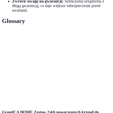
Zwrócić uwagę na gwarancję
: Selekcjonuj urządzenia z
długą gwarancją, co daje większe zabezpieczenie przed
awariami.
Glossary
Terme
Définition
Urządzenia gospodarstwa domowego, które
Nowoczesne
wykorzystują nowoczesne technologie dla
AGD
efektywności i wygody użytkowania.
Efektywność
Zdolność urządzenia do maksymalizacji
energetyczna
wydajności przy minimalizacji zużycia energii.
Urządzenia, które mogą być kontrolowane zdalnie
Inteligentne
i często wykorzystują połączenie internetowe do
urządzenia
komunikacji.
GrandCA HOME Zestaw 2/4/6 nowoczesnych krzeseł do