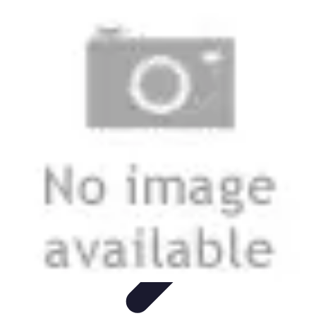
Nowoczesne AGD
Trendy i nowinki
Zmywarki
Nowości i Trendy
Lodówki
Porady
zakupu
Nowoczesne AGD