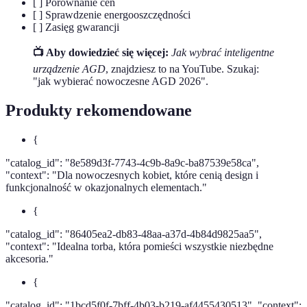
[ ] Porównanie cen
[ ] Sprawdzenie energooszczędności
[ ] Zasięg gwarancji
📺 Aby dowiedzieć się więcej:
Jak wybrać inteligentne
urządzenie AGD
, znajdziesz to na YouTube. Szukaj:
"jak wybierać nowoczesne AGD 2026".
Produkty rekomendowane
{
"catalog_id": "8e589d3f-7743-4c9b-8a9c-ba87539e58ca",
"context": "Dla nowoczesnych kobiet, które cenią design i
funkcjonalność w okazjonalnych elementach."
{
"catalog_id": "86405ea2-db83-48aa-a37d-4b84d9825aa5",
"context": "Idealna torba, która pomieści wszystkie niezbędne
akcesoria."
{
"catalog_id": "1bcd5f0f-7bff-4b03-b219-af4455430513", "context":