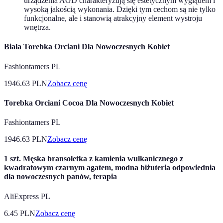
urządzenia AGD charakteryzują się estetycznym wyglądem i
wysoką jakością wykonania. Dzięki tym cechom są nie tylko
funkcjonalne, ale i stanowią atrakcyjny element wystroju
wnętrza.
Biała Torebka Orciani Dla Nowoczesnych Kobiet
Fashiontamers PL
1946.63
PLN
Zobacz cenę
Torebka Orciani Cocoa Dla Nowoczesnych Kobiet
Fashiontamers PL
1946.63
PLN
Zobacz cenę
1 szt. Męska bransoletka z kamienia wulkanicznego z
kwadratowym czarnym agatem, modna biżuteria odpowiednia
dla nowoczesnych panów, terapia
AliExpress PL
6.45
PLN
Zobacz cenę