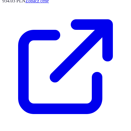
934.03
PLN
Zobacz cenę