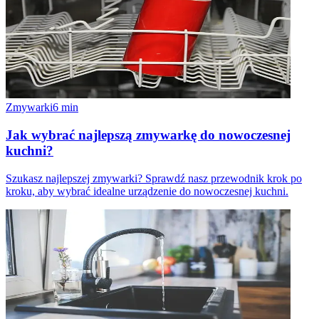
Zmywarki
6
min
Jak wybrać najlepszą zmywarkę do nowoczesnej
kuchni?
Szukasz najlepszej zmywarki? Sprawdź nasz przewodnik krok po
kroku, aby wybrać idealne urządzenie do nowoczesnej kuchni.