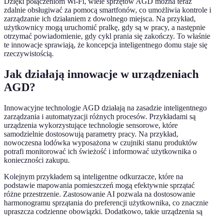
Dzięki połączeniom Wi-Fi, wiele sprzętów AGD można teraz
zdalnie obsługiwać za pomocą smartfonów, co umożliwia kontrole i
zarządzanie ich działaniem z dowolnego miejsca. Na przykład,
użytkownicy mogą uruchomić pralkę, gdy są w pracy, a następnie
otrzymać powiadomienie, gdy cykl prania się zakończy. To właśnie
te innowacje sprawiają, że koncepcja inteligentnego domu staje się
rzeczywistością.
Jak działają innowacje w urządzeniach
AGD?
Innowacyjne technologie AGD działają na zasadzie inteligentnego
zarządzania i automatyzacji różnych procesów. Przykładami są
urządzenia wykorzystujące technologie sensorowe, które
samodzielnie dostosowują parametry pracy. Na przykład,
nowoczesna lodówka wyposażona w czujniki stanu produktów
potrafi monitorować ich świeżość i informować użytkownika o
konieczności zakupu.
Kolejnym przykładem są inteligentne odkurzacze, które na
podstawie mapowania pomieszczeń mogą efektywnie sprzątać
różne przestrzenie. Zastosowanie AI pozwala na dostosowanie
harmonogramu sprzątania do preferencji użytkownika, co znacznie
upraszcza codzienne obowiązki. Dodatkowo, takie urządzenia są