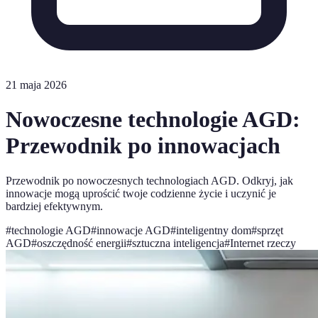
21 maja 2026
Nowoczesne technologie AGD:
Przewodnik po innowacjach
Przewodnik po nowoczesnych technologiach AGD. Odkryj, jak
innowacje mogą uprościć twoje codzienne życie i uczynić je
bardziej efektywnym.
#
technologie AGD
#
innowacje AGD
#
inteligentny dom
#
sprzęt
AGD
#
oszczędność energii
#
sztuczna inteligencja
#
Internet rzeczy