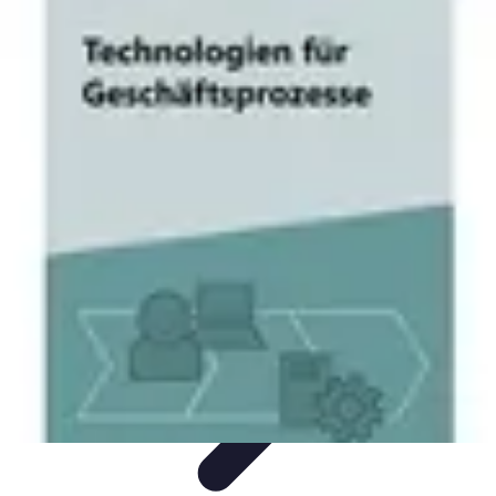
Nowoczesne AGD
Trendy i nowinki
Zmywarki
Nowości i Trendy
Lodówki
Porady
zakupu
Nowoczesne AGD