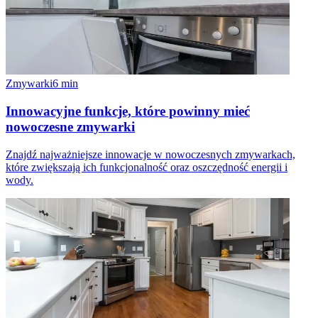
Zmywarki
6
min
Innowacyjne funkcje, które powinny mieć
nowoczesne zmywarki
Znajdź najważniejsze innowacje w nowoczesnych zmywarkach,
które zwiększają ich funkcjonalność oraz oszczędność energii i
wody.