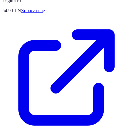
Legimi PL
54.9
PLN
Zobacz cenę