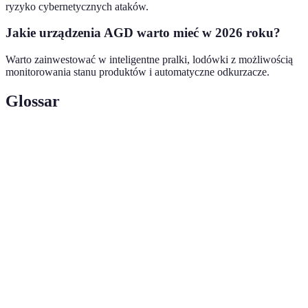
ryzyko cybernetycznych ataków.
Jakie urządzenia AGD warto mieć w 2026 roku?
Warto zainwestować w inteligentne pralki, lodówki z możliwością
monitorowania stanu produktów i automatyczne odkurzacze.
Glossar
Terme
Définition
Internet rzeczy, technologia łącząca urządzenia z
IoT
internetem w celu zdalnego zarządzania.
Sztuczna inteligencja, zdolność maszyn do uczenia
AI
się i wykonywania czynności wymagających
inteligencji ludzkiej.
Inteligentny
System integrujący różne urządzenia w celu
dom
poprawy komfortu i efektywności zarządzania.