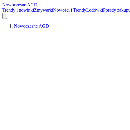
Nowoczesne AGD
Trendy i nowinki
Zmywarki
Nowości i Trendy
Lodówki
Porady zakup
Nowoczesne AGD