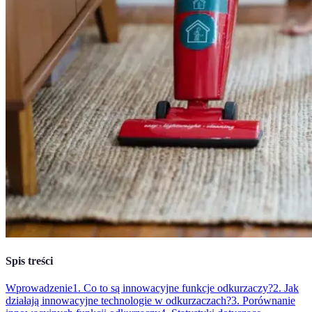
Spis treści
Wprowadzenie
1. Co to są innowacyjne funkcje odkurzaczy?
2. Jak
działają innowacyjne technologie w odkurzaczach?
3. Porównanie