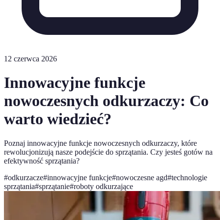
12 czerwca 2026
Innowacyjne funkcje
nowoczesnych odkurzaczy: Co
warto wiedzieć?
Poznaj innowacyjne funkcje nowoczesnych odkurzaczy, które
rewolucjonizują nasze podejście do sprzątania. Czy jesteś gotów na
efektywność sprzątania?
#
odkurzacze
#
innowacyjne funkcje
#
nowoczesne agd
#
technologie
sprzątania
#
sprzątanie
#
roboty odkurzające