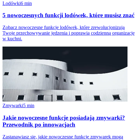
Lodówki
6
min
5 nowoczesnych funkcji lodówek, które musisz znać
Zobacz nowoczesne funkcje lodówek, które zrewolucjonizują
Twoje przechowywanie jedzenia i poprawią codzienną organizację
w kuchni.
Zmywarki
5
min
Jakie nowoczesne funkcje posiadają zmywarki?
Przewodnik po innowacjach
Zastanawiasz się, jakie nowoczesne funkcje zmywarek mogą