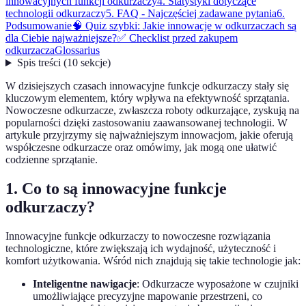
innowacyjnych funkcji odkurzaczy
4. Statystyki dotyczące
technologii odkurzaczy
5. FAQ - Najczęściej zadawane pytania
6.
Podsumowanie
🧠 Quiz szybki: Jakie innowacje w odkurzaczach są
dla Ciebie najważniejsze?
✅ Checklist przed zakupem
odkurzacza
Glossarius
Spis treści
(
10
sekcje
)
W dzisiejszych czasach innowacyjne funkcje odkurzaczy stały się
kluczowym elementem, który wpływa na efektywność sprzątania.
Nowoczesne odkurzacze, zwłaszcza roboty odkurzające, zyskują na
popularności dzięki zastosowaniu zaawansowanej technologii. W
artykule przyjrzymy się najważniejszym innowacjom, jakie oferują
współczesne odkurzacze oraz omówimy, jak mogą one ułatwić
codzienne sprzątanie.
1. Co to są innowacyjne funkcje
odkurzaczy?
Innowacyjne funkcje odkurzaczy to nowoczesne rozwiązania
technologiczne, które zwiększają ich wydajność, użyteczność i
komfort użytkowania. Wśród nich znajdują się takie technologie jak:
Inteligentne nawigacje
: Odkurzacze wyposażone w czujniki
umożliwiające precyzyjne mapowanie przestrzeni, co