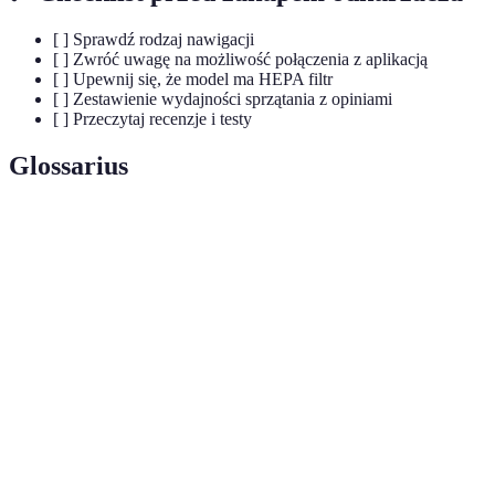
[ ] Sprawdź rodzaj nawigacji
[ ] Zwróć uwagę na możliwość połączenia z aplikacją
[ ] Upewnij się, że model ma HEPA filtr
[ ] Zestawienie wydajności sprzątania z opiniami
[ ] Przeczytaj recenzje i testy
Glossarius
Terme
Définition
Inteligentna
Technologia pozwalająca na mapowanie przestrzeni
nawigacja
i optymalizację trasy sprzątania.
Specjalny filtr redukujący ilość alergenów w
Filtr HEPA
powietrzu.
Algorytmy
Algorytmy sztucznej inteligencji stosowane w
AI
robotach do nauki i optymalizacji zadań.