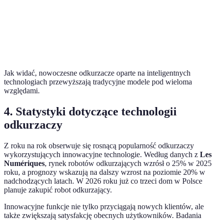
Filtr HEPA
Możliwe
Tak
Zbieranie
włosów
Ograniczone
Bardzo efektywne
zwierząt
Jak widać, nowoczesne odkurzacze oparte na inteligentnych
technologiach przewyższają tradycyjne modele pod wieloma
względami.
4. Statystyki dotyczące technologii
odkurzaczy
Z roku na rok obserwuje się rosnącą popularność odkurzaczy
wykorzystujących innowacyjne technologie. Według danych z
Les
Numériques
, rynek robotów odkurzających wzrósł o 25% w 2025
roku, a prognozy wskazują na dalszy wzrost na poziomie 20% w
nadchodzących latach. W 2026 roku już co trzeci dom w Polsce
planuje zakupić robot odkurzający.
Innowacyjne funkcje nie tylko przyciągają nowych klientów, ale
także zwiększają satysfakcję obecnych użytkowników. Badania