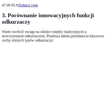
47.99
PLN
Zobacz cenę
3. Porównanie innowacyjnych funkcji
odkurzaczy
Warto zwrócić uwagę na różnice między tradycyjnych a
nowoczesnym odkurzaczem. Poniższa tabela przedstawia kluczowe
cechy różnych typów odkurzaczy:
Funkcja
Odkurzacz tradycyjny
Odkurzacz robotowy
Automatyczne
Nie
Tak
ładowanie
Wi-Fi
Nie
Tak
Inteligentna
Nie
Tak
nawigacja