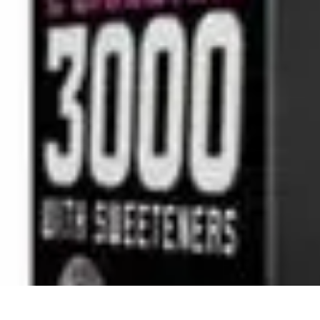
Nowoczesne AGD
Trendy i nowinki
Zmywarki
Nowości i Trendy
Lodówki
Porady zakup
Nowoczesne AGD