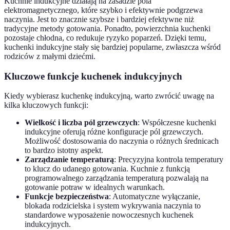
Kuchnie indukcyjne działają na zasadzie pola
elektromagnetycznego, które szybko i efektywnie podgrzewa
naczynia. Jest to znacznie szybsze i bardziej efektywne niż
tradycyjne metody gotowania. Ponadto, powierzchnia kuchenki
pozostaje chłodna, co redukuje ryzyko poparzeń. Dzięki temu,
kuchenki indukcyjne stały się bardziej popularne, zwłaszcza wśród
rodziców z małymi dziećmi.
Kluczowe funkcje kuchenek indukcyjnych
Kiedy wybierasz kuchenkę indukcyjną, warto zwrócić uwagę na
kilka kluczowych funkcji:
Wielkość i liczba pól grzewczych
: Współczesne kuchenki
indukcyjne oferują różne konfiguracje pól grzewczych.
Możliwość dostosowania do naczynia o różnych średnicach
to bardzo istotny aspekt.
Zarządzanie temperaturą
: Precyzyjna kontrola temperatury
to klucz do udanego gotowania. Kuchnie z funkcją
programowalnego zarządzania temperaturą pozwalają na
gotowanie potraw w idealnych warunkach.
Funkcje bezpieczeństwa
: Automatyczne wyłączanie,
blokada rodzicielska i system wykrywania naczynia to
standardowe wyposażenie nowoczesnych kuchenek
indukcyjnych.