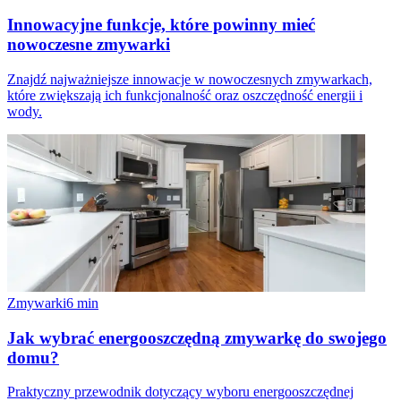
Innowacyjne funkcje, które powinny mieć
nowoczesne zmywarki
Znajdź najważniejsze innowacje w nowoczesnych zmywarkach,
które zwiększają ich funkcjonalność oraz oszczędność energii i
wody.
Zmywarki
6
min
Jak wybrać energooszczędną zmywarkę do swojego
domu?
Praktyczny przewodnik dotyczący wyboru energooszczędnej