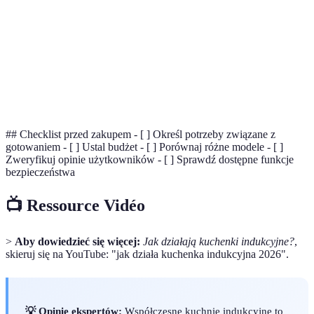
Zarządzanie
Możliwość precyzyjnego ustawienia temperatury
temperaturą
gotowania.
Technologie zapobiegające wypadkom podczas
Funkcje
gotowania, takie jak blokady i automatyczne
bezpieczeństwa
wyłączanie.
## Checklist przed zakupem - [ ] Określ potrzeby związane z
gotowaniem - [ ] Ustal budżet - [ ] Porównaj różne modele - [ ]
Zweryfikuj opinie użytkowników - [ ] Sprawdź dostępne funkcje
bezpieczeństwa
📺 Ressource Vidéo
>
Aby dowiedzieć się więcej:
Jak działają kuchenki indukcyjne?
,
skieruj się na YouTube: "jak działa kuchenka indukcyjna 2026".
💡 Opinie ekspertów:
Współczesne kuchnie indukcyjne to