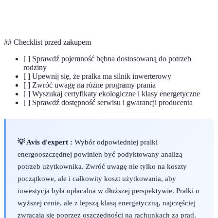
Cykl prania zużywający minimalne ilości wody
Program eco
i energii
## Checklist przed zakupem
[ ] Sprawdź pojemność bębna dostosowaną do potrzeb
rodziny
[ ] Upewnij się, że pralka ma silnik inwerterowy
[ ] Zwróć uwagę na różne programy prania
[ ] Wyszukaj certyfikaty ekologiczne i klasy energetyczne
[ ] Sprawdź dostępność serwisu i gwarancji producenta
💡 Avis d'expert :
Wybór odpowiedniej pralki
energooszczędnej powinien być podyktowany analizą
potrzeb użytkownika. Zwróć uwagę nie tylko na koszty
początkowe, ale i całkowity koszt użytkowania, aby
inwestycja była opłacalna w dłuższej perspektywie. Pralki o
wyższej cenie, ale z lepszą klasą energetyczną, najczęściej
zwracają się poprzez oszczędności na rachunkach za prąd.