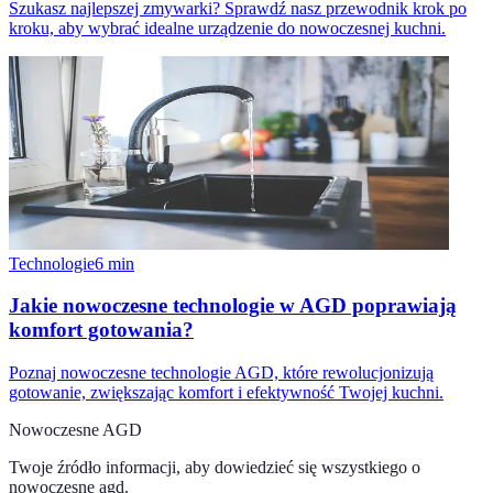
Szukasz najlepszej zmywarki? Sprawdź nasz przewodnik krok po
kroku, aby wybrać idealne urządzenie do nowoczesnej kuchni.
Technologie
6
min
Jakie nowoczesne technologie w AGD poprawiają
komfort gotowania?
Poznaj nowoczesne technologie AGD, które rewolucjonizują
gotowanie, zwiększając komfort i efektywność Twojej kuchni.
Nowoczesne AGD
Twoje źródło informacji, aby dowiedzieć się wszystkiego o
nowoczesne agd
.