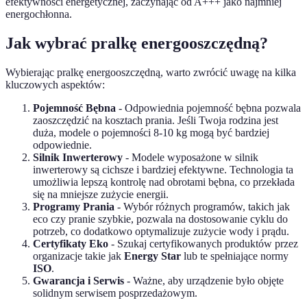
efektywności energetycznej, zaczynając od A+++ jako najmniej
energochłonna.
Jak wybrać pralkę energooszczędną?
Wybierając pralkę energooszczędną, warto zwrócić uwagę na kilka
kluczowych aspektów:
Pojemność Bębna
- Odpowiednia pojemność bębna pozwala
zaoszczędzić na kosztach prania. Jeśli Twoja rodzina jest
duża, modele o pojemności 8-10 kg mogą być bardziej
odpowiednie.
Silnik Inwerterowy
- Modele wyposażone w silnik
inwerterowy są cichsze i bardziej efektywne. Technologia ta
umożliwia lepszą kontrolę nad obrotami bębna, co przekłada
się na mniejsze zużycie energii.
Programy Prania
- Wybór różnych programów, takich jak
eco czy pranie szybkie, pozwala na dostosowanie cyklu do
potrzeb, co dodatkowo optymalizuje zużycie wody i prądu.
Certyfikaty Eko
- Szukaj certyfikowanych produktów przez
organizacje takie jak
Energy Star
lub te spełniające normy
ISO
.
Gwarancja i Serwis
- Ważne, aby urządzenie było objęte
solidnym serwisem posprzedażowym.