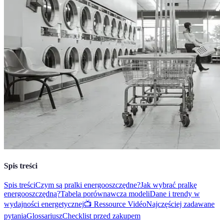
Spis treści
Spis treści
Czym są pralki energooszczędne?
Jak wybrać pralkę
energooszczędną?
Tabela porównawcza modeli
Dane i trendy w
wydajności energetycznej
📺 Ressource Vidéo
Najczęściej zadawane
pytania
Glossariusz
Checklist przed zakupem