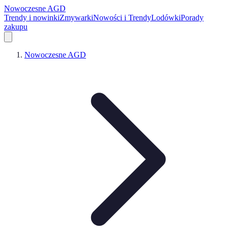
Nowoczesne AGD
Trendy i nowinki
Zmywarki
Nowości i Trendy
Lodówki
Porady
zakupu
Nowoczesne AGD