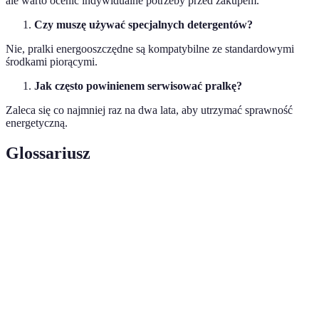
ale warto ocenić indywidualne potrzeby przed zakupem.
Czy muszę używać specjalnych detergentów?
Nie, pralki energooszczędne są kompatybilne ze standardowymi
środkami piorącymi.
Jak często powinienem serwisować pralkę?
Zaleca się co najmniej raz na dwa lata, aby utrzymać sprawność
energetyczną.
Glossariusz
Terme
Definicja
Silnik
Technologia silnika umożliwiająca płynne
inwerterowy
regulacje obrotów
Etykieta
Oznaczenie wskazujące efektywność
energetyczna
energetyczną urządzenia