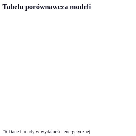
Tabela porównawcza modeli
Kryterium
Model A
Model B
Model C
Pojemność
8 kg
9 kg
10 kg
bębna
Klasa
A++
A+++
A++
energetyczna
Silnik
Inwerterowy
Innowacyjny
Tradycyjny
Cena bazowa
1500 zł
2000 zł
1800 zł
Dobry
Najlepsza
Optymalna
Verdict
wybór
efektywność
cena
## Dane i trendy w wydajności energetycznej