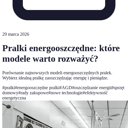
29 marca 2026
Pralki energooszczędne: które
modele warto rozważyć?
Porównanie najnowszych modeli energooszczędnych pralek.
Wybierz idealną pralkę zaoszczędzając energię i pieniądze.
#
pralki
#
energooszczędne pralki
#
AGD
#
oszczędzanie energii
#
sprzęt
domowy
#
rady zakupowe
#
nowe technologie
#
efektywność
energetyczna