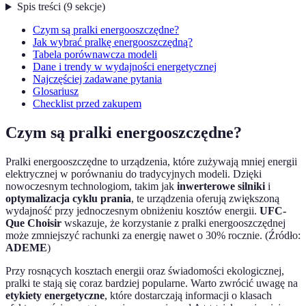
Spis treści
(
9
sekcje
)
Czym są pralki energooszczędne?
Jak wybrać pralkę energooszczędną?
Tabela porównawcza modeli
Dane i trendy w wydajności energetycznej
Najczęściej zadawane pytania
Glosariusz
Checklist przed zakupem
Czym są pralki energooszczędne?
Pralki energooszczędne to urządzenia, które zużywają mniej energii
elektrycznej w porównaniu do tradycyjnych modeli. Dzięki
nowoczesnym technologiom, takim jak
inwerterowe silniki
i
optymalizacja cyklu prania
, te urządzenia oferują zwiększoną
wydajność przy jednoczesnym obniżeniu kosztów energii.
UFC-
Que Choisir
wskazuje, że korzystanie z pralki energooszczędnej
może zmniejszyć rachunki za energię nawet o 30% rocznie. (Źródło:
ADEME
)
Przy rosnących kosztach energii oraz świadomości ekologicznej,
pralki te stają się coraz bardziej popularne. Warto zwrócić uwagę na
etykiety energetyczne
, które dostarczają informacji o klasach