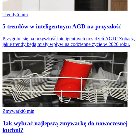
Trendy
6
min
5 trendów w inteligentnym AGD na przyszłość
Przygotuj się na przyszłość inteligentnych urządzeń AGD! Zobacz,
jakie trendy będą miały wpływ na codzienne życie w 2026 roku.
Zmywarki
6
min
Jak wybrać najlepszą zmywarkę do nowoczesnej
kuchni?