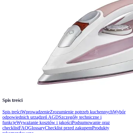
Spis treści
Spis treści
Wprowadzenie
Zrozumienie potrzeb kuchennych
Wybór
odpowiednich urządzeń AGD
Szczegóły techniczne i
funkcje
Wyważanie kosztów i jakości
Podsumowanie oraz
checklist
FAQ
Glossary
Checklist przed zakupem
Produkty