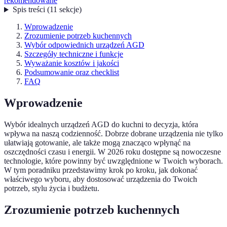
rekomendowane
Spis treści
(
11
sekcje
)
Wprowadzenie
Zrozumienie potrzeb kuchennych
Wybór odpowiednich urządzeń AGD
Szczegóły techniczne i funkcje
Wyważanie kosztów i jakości
Podsumowanie oraz checklist
FAQ
Wprowadzenie
Wybór idealnych urządzeń AGD do kuchni to decyzja, która
wpływa na naszą codzienność. Dobrze dobrane urządzenia nie tylko
ułatwiają gotowanie, ale także mogą znacząco wpłynąć na
oszczędności czasu i energii. W 2026 roku dostępne są nowoczesne
technologie, które powinny być uwzględnione w Twoich wyborach.
W tym poradniku przedstawimy krok po kroku, jak dokonać
właściwego wyboru, aby dostosować urządzenia do Twoich
potrzeb, stylu życia i budżetu.
Zrozumienie potrzeb kuchennych