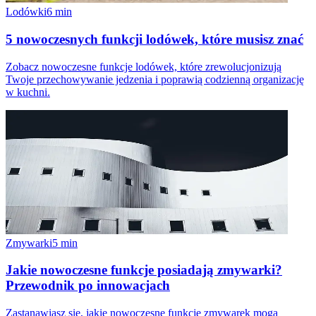
Lodówki
6
min
5 nowoczesnych funkcji lodówek, które musisz znać
Zobacz nowoczesne funkcje lodówek, które zrewolucjonizują
Twoje przechowywanie jedzenia i poprawią codzienną organizację
w kuchni.
Zmywarki
5
min
Jakie nowoczesne funkcje posiadają zmywarki?
Przewodnik po innowacjach
Zastanawiasz się, jakie nowoczesne funkcje zmywarek mogą