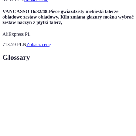
VANCASSO 16/32/48-Piece gwiaździsty niebieski talerze
obiadowe zestaw obiadowy, Kiln zmiana glazury można wybrać
zestaw naczyń z płytki talerz,
AliExpress PL
713.59
PLN
Zobacz cenę
Glossary
Terme
Définition
Duża oraz mała elektronika używana w
AGD
kuchni do gotowania i przechowywania
żywności.
Zdolność urządzenia do pracy przy
Energooszczędność
minimalnym zużyciu energii elektrycznej.