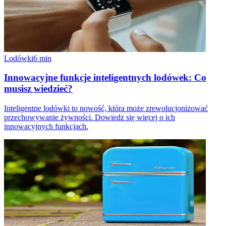
Lodówki
6
min
Innowacyjne funkcje inteligentnych lodówek: Co
musisz wiedzieć?
Inteligentne lodówki to nowość, która może zrewolucjonizować
przechowywanie żywności. Dowiedz się więcej o ich
innowacyjnych funkcjach.