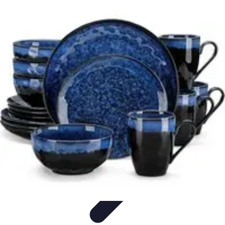
Nowoczesne AGD
Trendy i nowinki
Zmywarki
Nowości i Trendy
Lodówki
Porady
zakupu
Nowoczesne AGD