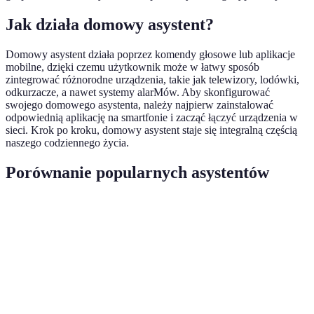
Jak działa domowy asystent?
Domowy asystent działa poprzez komendy głosowe lub aplikacje
mobilne, dzięki czemu użytkownik może w łatwy sposób
zintegrować różnorodne urządzenia, takie jak telewizory, lodówki,
odkurzacze, a nawet systemy alarMów. Aby skonfigurować
swojego domowego asystenta, należy najpierw zainstalować
odpowiednią aplikację na smartfonie i zacząć łączyć urządzenia w
sieci. Krok po kroku, domowy asystent staje się integralną częścią
naszego codziennego życia.
Porównanie popularnych asystentów
Kryterium
Asystent A
Asystent B
Asystent C
Werd
Cena
900 PLN
1,200 PLN
1,000 PLN
Najta
20
30
25
Najw
Integracje
urządzeń
urządzeń
urządzeń
liczb