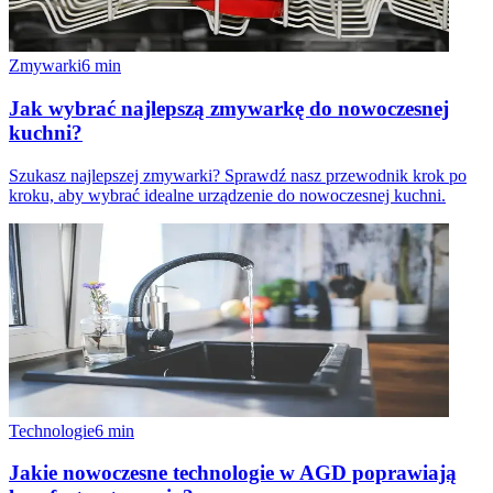
Zmywarki
6
min
Jak wybrać najlepszą zmywarkę do nowoczesnej
kuchni?
Szukasz najlepszej zmywarki? Sprawdź nasz przewodnik krok po
kroku, aby wybrać idealne urządzenie do nowoczesnej kuchni.
Technologie
6
min
Jakie nowoczesne technologie w AGD poprawiają