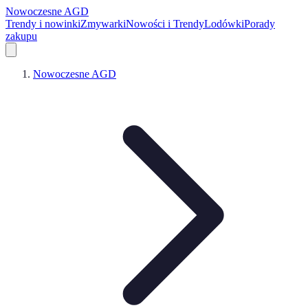
Nowoczesne AGD
Trendy i nowinki
Zmywarki
Nowości i Trendy
Lodówki
Porady
zakupu
Nowoczesne AGD