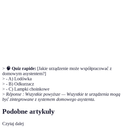
inteligencja
symulacji ludzkiego procesu myślowego.
Automatyzacja
Proces zastosowania technologii do ułatwienia
domowa
codziennych czynności w domu.
Sieć urządzeń komunikujących się ze sobą
Internet rzeczy
poprzez internet w celu wykonania określonych
(IoT)
zadań.
>
🧠 Quiz rapide:
[Jakie urządzenie może współpracować z
domowym asystentem?]
> - A) Lodówka
> - B) Odkurzacz
> - C) Lampki choinkowe
>
Réponse : Wszystkie powyższe — Wszystkie te urządzenia mogą
być zintegrowane z systemem domowego asystenta.
Podobne artykuły
Czytaj dalej