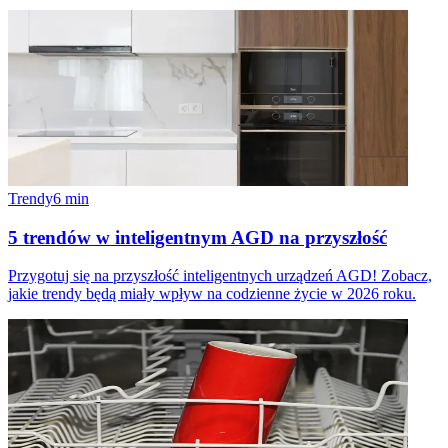
Trendy
6
min
5 trendów w inteligentnym AGD na przyszłość
Przygotuj się na przyszłość inteligentnych urządzeń AGD! Zobacz,
jakie trendy będą miały wpływ na codzienne życie w 2026 roku.