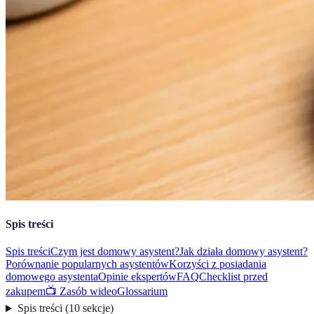
Spis treści
Spis treści
Czym jest domowy asystent?
Jak działa domowy asystent?
Porównanie popularnych asystentów
Korzyści z posiadania
domowego asystenta
Opinie ekspertów
FAQ
Checklist przed
zakupem
📺 Zasób wideo
Glossarium
Spis treści
(
10
sekcje
)