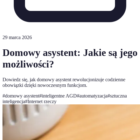
29 marca 2026
Domowy asystent: Jakie są jego
możliwości?
Dowiedz się, jak domowy asystent rewolucjonizuje codzienne
obowiązki dzięki nowoczesnym funkcjom.
#
domowy asystent
#
inteligentne AGD
#
automatyzacja
#
sztuczna
inteligencja
#
Internet rzeczy