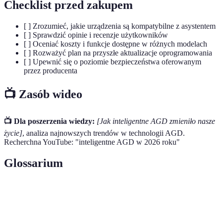
Checklist przed zakupem
[ ] Zrozumieć, jakie urządzenia są kompatybilne z asystentem
[ ] Sprawdzić opinie i recenzje użytkowników
[ ] Oceniać koszty i funkcje dostępne w różnych modelach
[ ] Rozważyć plan na przyszłe aktualizacje oprogramowania
[ ] Upewnić się o poziomie bezpieczeństwa oferowanym
przez producenta
📺 Zasób wideo
📺 Dla poszerzenia wiedzy:
[Jak inteligentne AGD zmieniło nasze
życie]
, analiza najnowszych trendów w technologii AGD.
Recherchna YouTube: "inteligentne AGD w 2026 roku"
Glossarium
Terme
Definicja
Sztuczna
Technologia wykorzystująca algorytmy do