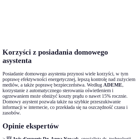
Jakość
Dźwię
Wysoka
Średnia
Wysoka
dźwięku
C
Popu
Popularność
40%
35%
25%
A
Korzyści z posiadania domowego
asystenta
Posiadanie domowego asystenta przynosi wiele korzyści, w tym
poprawę efektywności energetycznej, lepszą kontrolę nad zużyciem
mediów, a także poprawę bezpieczeństwa. Według
ADEME
,
korzystanie z automatycznego sterowania oświetleniem i
ogrzewaniem może obniżyć koszty prądu o nawet 15% rocznie.
Domowy asystent pozwala także na szybkie przeszukiwanie
informacji w internecie, co przekłada się na oszczędność czasu i
zasobów.
Opinie ekspertów
>
💡 Avis d'expert: Dr. Anna Nowak
, specjalista ds. technologii