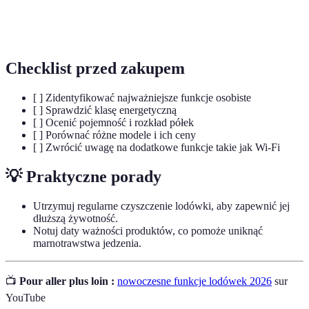
Klasa
Oznaczenie efektywności energetycznej
energetyczna
urządzenia, które wpływa na jego zużycie energii.
Checklist przed zakupem
[ ] Zidentyfikować najważniejsze funkcje osobiste
[ ] Sprawdzić klasę energetyczną
[ ] Ocenić pojemność i rozkład półek
[ ] Porównać różne modele i ich ceny
[ ] Zwrócić uwagę na dodatkowe funkcje takie jak Wi-Fi
💡 Praktyczne porady
Utrzymuj regularne czyszczenie lodówki, aby zapewnić jej
dłuższą żywotność.
Notuj daty ważności produktów, co pomoże uniknąć
marnotrawstwa jedzenia.
📺
Pour aller plus loin :
nowoczesne funkcje lodówek 2026
sur
YouTube