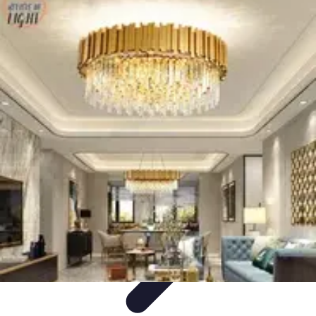
Nowoczesne AGD
Trendy i nowinki
Zmywarki
Nowości i Trendy
Lodówki
Porady
zakupu
Nowoczesne AGD