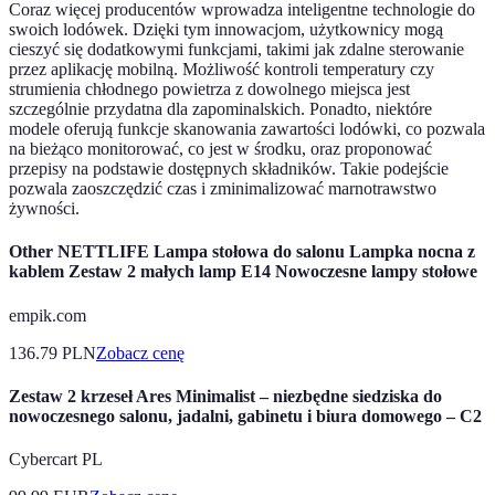
Coraz więcej producentów wprowadza inteligentne technologie do
swoich lodówek. Dzięki tym innowacjom, użytkownicy mogą
cieszyć się dodatkowymi funkcjami, takimi jak zdalne sterowanie
przez aplikację mobilną. Możliwość kontroli temperatury czy
strumienia chłodnego powietrza z dowolnego miejsca jest
szczególnie przydatna dla zapominalskich. Ponadto, niektóre
modele oferują funkcje skanowania zawartości lodówki, co pozwala
na bieżąco monitorować, co jest w środku, oraz proponować
przepisy na podstawie dostępnych składników. Takie podejście
pozwala zaoszczędzić czas i zminimalizować marnotrawstwo
żywności.
Other NETTLIFE Lampa stołowa do salonu Lampka nocna z
kablem Zestaw 2 małych lamp E14 Nowoczesne lampy stołowe
empik.com
136.79
PLN
Zobacz cenę
Zestaw 2 krzeseł Ares Minimalist – niezbędne siedziska do
nowoczesnego salonu, jadalni, gabinetu i biura domowego – C2
Cybercart PL