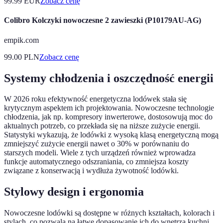
99.99
EUR
Zobacz cenę
Colibro Kolczyki nowoczesne 2 zawieszki (P10179AU-AG)
empik.com
99.00
PLN
Zobacz cenę
Systemy chłodzenia i oszczędność energii
W 2026 roku efektywność energetyczna lodówek stała się
krytycznym aspektem ich projektowania. Nowoczesne technologie
chłodzenia, jak np. kompresory inwerterowe, dostosowują moc do
aktualnych potrzeb, co przekłada się na niższe zużycie energii.
Statystyki wykazują, że lodówki z wysoką klasą energetyczną mogą
zmniejszyć zużycie energii nawet o 30% w porównaniu do
starszych modeli. Wiele z tych urządzeń również wprowadza
funkcje automatycznego odszraniania, co zmniejsza koszty
związane z konserwacją i wydłuża żywotność lodówki.
Stylowy design i ergonomia
Nowoczesne lodówki są dostępne w różnych kształtach, kolorach i
stylach, co pozwala na łatwe dopasowanie ich do wnętrza kuchni.