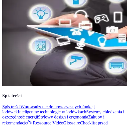
Spis treści
Spis treści
Wprowadzenie do nowoczesnych funkcji
lodówek
Inteligentne technologie w lodówkach
Systemy chłodzenia i
oszczędność energii
Stylowy design i ergonomia
Zakupy i
rekomendacje
📺 Ressource Vidéo
Glossaire
Checklist przed