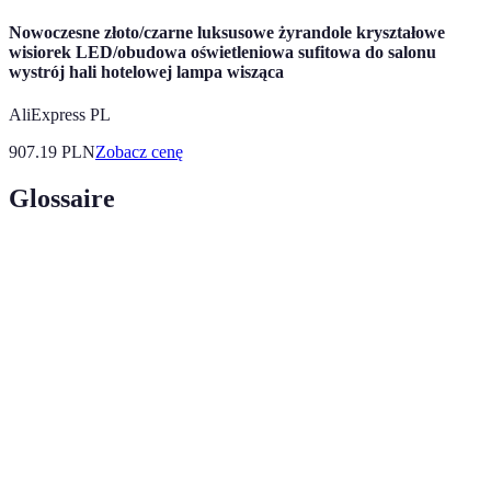
Nowoczesne złoto/czarne luksusowe żyrandole kryształowe
wisiorek LED/obudowa oświetleniowa sufitowa do salonu
wystrój hali hotelowej lampa wisząca
AliExpress PL
907.19
PLN
Zobacz cenę
Glossaire
Terme
Définition
Urządzenie regulujące moc chłodzenia w
Kompresor
zależności od potrzeb, co pozwala na oszczędność
inwerterowy
energii.
Lodówka z funkcjami zdalnego dostępu,
Inteligentna
monitorowania zawartości i integracji z innymi
lodówka
urządzeniami.