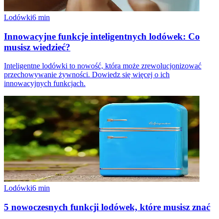
Lodówki
6
min
Innowacyjne funkcje inteligentnych lodówek: Co
musisz wiedzieć?
Inteligentne lodówki to nowość, która może zrewolucjonizować
przechowywanie żywności. Dowiedz się więcej o ich
innowacyjnych funkcjach.
Lodówki
6
min
5 nowoczesnych funkcji lodówek, które musisz znać