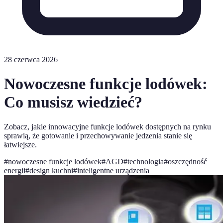
28 czerwca 2026
Nowoczesne funkcje lodówek:
Co musisz wiedzieć?
Zobacz, jakie innowacyjne funkcje lodówek dostępnych na rynku
sprawią, że gotowanie i przechowywanie jedzenia stanie się
łatwiejsze.
#
nowoczesne funkcje lodówek
#
AGD
#
technologia
#
oszczędność
energii
#
design kuchni
#
inteligentne urządzenia