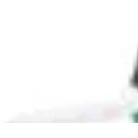
Nowoczesne AGD
Trendy i nowinki
Zmywarki
Nowości i Trendy
Lodówki
Porady zakup
Nowoczesne AGD