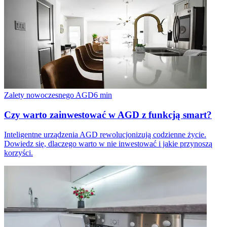
Zalety nowoczesnego AGD
6
min
Czy warto zainwestować w AGD z funkcją smart?
Inteligentne urządzenia AGD rewolucjonizują codzienne życie.
Dowiedz się, dlaczego warto w nie inwestować i jakie przynoszą
korzyści.