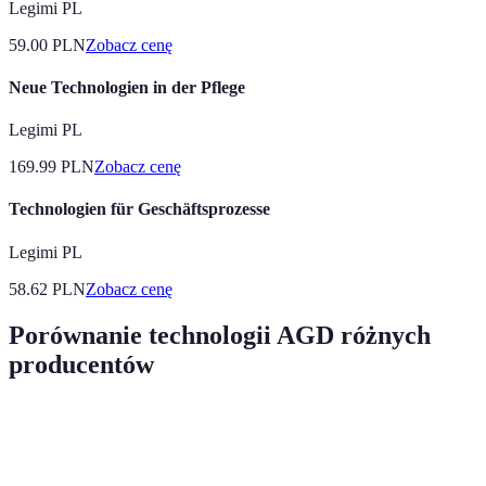
Legimi PL
59.00
PLN
Zobacz cenę
Neue Technologien in der Pflege
Legimi PL
169.99
PLN
Zobacz cenę
Technologien für Geschäftsprozesse
Legimi PL
58.62
PLN
Zobacz cenę
Porównanie technologii AGD różnych
producentów
Kryterium
Producent A
Producent B
Producent C