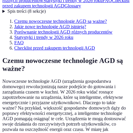
różnych producentów
Statystyki i trendy w 2026 roku
FAQ
Checklist
przed zakupem technologii AGD
Glossary
Spis treści
(
8
sekcje
)
Czemu nowoczesne technologie AGD są ważne?
Jakie nowe technologie AGD istnieją?
Porównanie technologii AGD różnych producentów
Statystyki i trendy w 2026 roku
FAQ
Checklist przed zakupem technologii AGD
Czemu nowoczesne technologie AGD są
ważne?
Nowoczesne technologie AGD (urządzenia gospodarstwa
domowego) rewolucjonizują nasze podejście do gotowania i
zarządzania czasem w kuchni. W 2026 roku widać rosnące
zapotrzebowanie na urządzenia, które są inteligentne, efektywne
energetycznie i przyjazne użytkownikowi. Dlaczego to takie
ważne? Na przykład, większość gospodarstw domowych dąży do
poprawy efektywności energetycznej, a inteligentne technologie
AGD pomagają osiągnąć te cele. Urządzenia te mogą dostosować
swoje działania do rzeczywistych potrzeb użytkowników, co
pozwala na oszczędność energii oraz czasu. W miarę jak