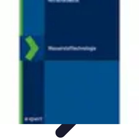
Nowoczesne AGD
Trendy i nowinki
Zmywarki
Nowości i Trendy
Lodówki
Porady
zakupu
Nowoczesne AGD