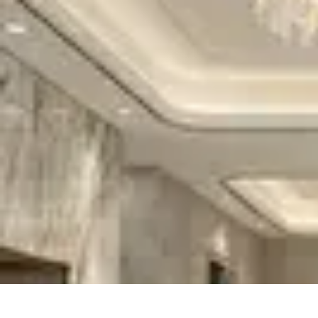
Nowoczesne AGD
Trendy i nowinki
Zmywarki
Nowości i Trendy
Lodówki
Porady zakup
Nowoczesne AGD