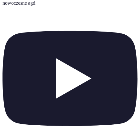
nowoczesne agd
.