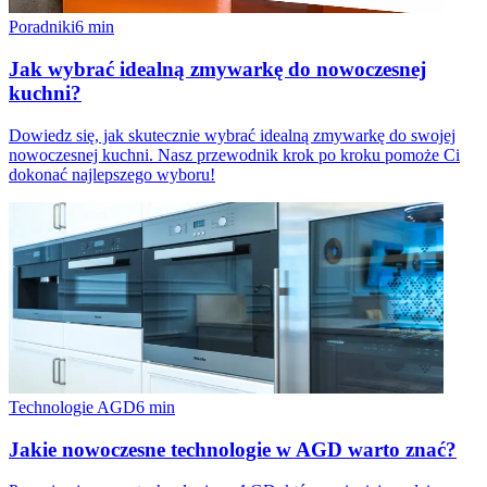
Poradniki
6
min
Jak wybrać idealną zmywarkę do nowoczesnej
kuchni?
Dowiedz się, jak skutecznie wybrać idealną zmywarkę do swojej
nowoczesnej kuchni. Nasz przewodnik krok po kroku pomoże Ci
dokonać najlepszego wyboru!
Technologie AGD
6
min
Jakie nowoczesne technologie w AGD warto znać?