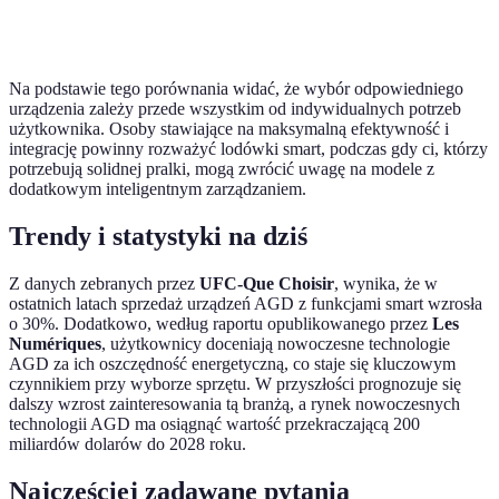
Cena
Wysoka
Średnia
Na podstawie tego porównania widać, że wybór odpowiedniego
urządzenia zależy przede wszystkim od indywidualnych potrzeb
użytkownika. Osoby stawiające na maksymalną efektywność i
integrację powinny rozważyć lodówki smart, podczas gdy ci, którzy
potrzebują solidnej pralki, mogą zwrócić uwagę na modele z
dodatkowym inteligentnym zarządzaniem.
Trendy i statystyki na dziś
Z danych zebranych przez
UFC-Que Choisir
, wynika, że w
ostatnich latach sprzedaż urządzeń AGD z funkcjami smart wzrosła
o 30%. Dodatkowo, według raportu opublikowanego przez
Les
Numériques
, użytkownicy doceniają nowoczesne technologie
AGD za ich oszczędność energetyczną, co staje się kluczowym
czynnikiem przy wyborze sprzętu. W przyszłości prognozuje się
dalszy wzrost zainteresowania tą branżą, a rynek nowoczesnych
technologii AGD ma osiągnąć wartość przekraczającą 200
miliardów dolarów do 2028 roku.
Najczęściej zadawane pytania