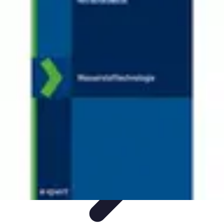
Nowoczesne AGD
Trendy i nowinki
Zmywarki
Nowości i Trendy
Lodówki
Porady
zakupu
Nowoczesne AGD