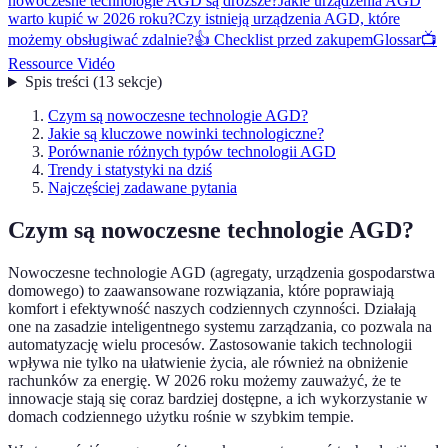
nowoczesne technologie AGD są droższe?
Jakie urządzenia AGD
warto kupić w 2026 roku?
Czy istnieją urządzenia AGD, które
możemy obsługiwać zdalnie?
👍 Checklist przed zakupem
Glossar
📺
Ressource Vidéo
Spis treści
(
13
sekcje
)
Czym są nowoczesne technologie AGD?
Jakie są kluczowe nowinki technologiczne?
Porównanie różnych typów technologii AGD
Trendy i statystyki na dziś
Najczęściej zadawane pytania
Czym są nowoczesne technologie AGD?
Nowoczesne technologie AGD (agregaty, urządzenia gospodarstwa
domowego) to zaawansowane rozwiązania, które poprawiają
komfort i efektywność naszych codziennych czynności. Działają
one na zasadzie inteligentnego systemu zarządzania, co pozwala na
automatyzację wielu procesów. Zastosowanie takich technologii
wpływa nie tylko na ułatwienie życia, ale również na obniżenie
rachunków za energię. W 2026 roku możemy zauważyć, że te
innowacje stają się coraz bardziej dostępne, a ich wykorzystanie w
domach codziennego użytku rośnie w szybkim tempie.