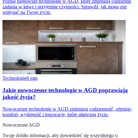
Poznaj najnowsze technologie w AGD, które zmieniają codzienne
zadania w łatwe i przyjemne czynności. Sprawdź, jak mogą one
wpłynąć na Twoje życie.
Technologie
6
min
Jakie nowoczesne technologie w AGD poprawiają
jakość życia?
Nowoczesne technologie w AGD zmieniają codzienność, oferując
komfort, wydajność i innowacje, które ułatwiają życie.
Nowoczesne AGD
Twoje źródło informacji, aby dowiedzieć się wszystkiego o