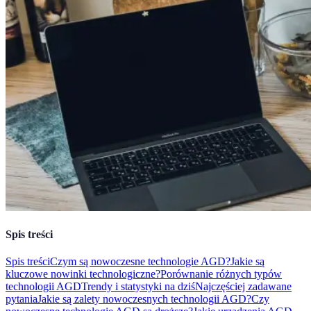
Spis treści
Spis treści
Czym są nowoczesne technologie AGD?
Jakie są
kluczowe nowinki technologiczne?
Porównanie różnych typów
technologii AGD
Trendy i statystyki na dziś
Najczęściej zadawane
pytania
Jakie są zalety nowoczesnych technologii AGD?
Czy