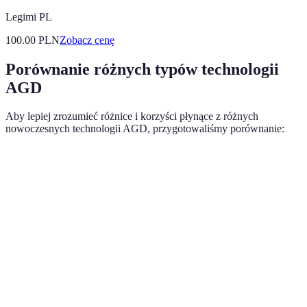
Legimi PL
100.00
PLN
Zobacz cenę
Porównanie różnych typów technologii
AGD
Aby lepiej zrozumieć różnice i korzyści płynące z różnych
nowoczesnych technologii AGD, przygotowaliśmy porównanie:
Kryterium
Opcja A: Lodówki smart
Opcja B: Pralki int
Funkcjonalność
Wysoka
Średnia
Efektywność
Tak
Tak
energetyczna
Integracja z
Tak
Tak
IoT