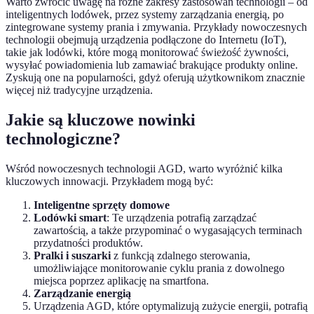
Warto zwrócić uwagę na różne zakresy zastosowań technologii – od
inteligentnych lodówek, przez systemy zarządzania energią, po
zintegrowane systemy prania i zmywania. Przykłady nowoczesnych
technologii obejmują urządzenia podłączone do Internetu (IoT),
takie jak lodówki, które mogą monitorować świeżość żywności,
wysyłać powiadomienia lub zamawiać brakujące produkty online.
Zyskują one na popularności, gdyż oferują użytkownikom znacznie
więcej niż tradycyjne urządzenia.
Jakie są kluczowe nowinki
technologiczne?
Wśród nowoczesnych technologii AGD, warto wyróżnić kilka
kluczowych innowacji. Przykładem mogą być:
Inteligentne sprzęty domowe
Lodówki smart
: Te urządzenia potrafią zarządzać
zawartością, a także przypominać o wygasających terminach
przydatności produktów.
Pralki i suszarki
z funkcją zdalnego sterowania,
umożliwiające monitorowanie cyklu prania z dowolnego
miejsca poprzez aplikację na smartfona.
Zarządzanie energią
Urządzenia AGD, które optymalizują zużycie energii, potrafią