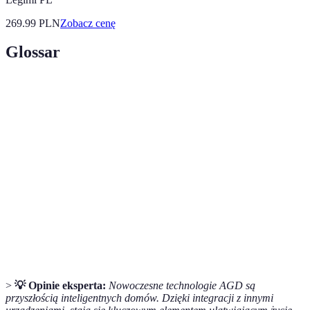
269.99
PLN
Zobacz cenę
Glossar
Terme
Definicja
Internet rzeczy, koncepcja inteligentnych urządzeń
IoT
komunikujących się w sieci.
Systemy umożliwiające automatyczne zarządzanie
Smart home
domem.
Efektywność
Zdolność do minimalizowania zużycia energii w
energetyczna
procesie uzyskiwania tego samego wyniku.
>
💡 Opinie eksperta:
Nowoczesne technologie AGD są
przyszłością inteligentnych domów. Dzięki integracji z innymi