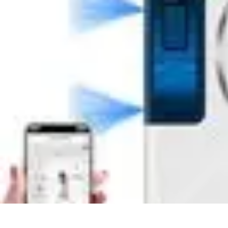
Nowoczesne AGD
Trendy i nowinki
Zmywarki
Nowości i Trendy
Lodówki
Porady zakup
Nowoczesne AGD