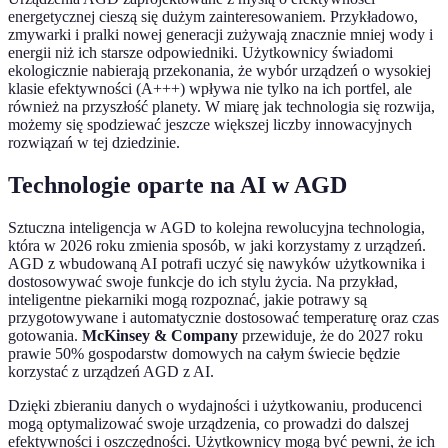
energetycznej cieszą się dużym zainteresowaniem. Przykładowo,
zmywarki i pralki nowej generacji zużywają znacznie mniej wody i
energii niż ich starsze odpowiedniki. Użytkownicy świadomi
ekologicznie nabierają przekonania, że wybór urządzeń o wysokiej
klasie efektywności (A+++) wpływa nie tylko na ich portfel, ale
również na przyszłość planety. W miarę jak technologia się rozwija,
możemy się spodziewać jeszcze większej liczby innowacyjnych
rozwiązań w tej dziedzinie.
Technologie oparte na AI w AGD
Sztuczna inteligencja w AGD to kolejna rewolucyjna technologia,
która w 2026 roku zmienia sposób, w jaki korzystamy z urządzeń.
AGD z wbudowaną AI potrafi uczyć się nawyków użytkownika i
dostosowywać swoje funkcje do ich stylu życia. Na przykład,
inteligentne piekarniki mogą rozpoznać, jakie potrawy są
przygotowywane i automatycznie dostosować temperaturę oraz czas
gotowania.
McKinsey & Company
przewiduje, że do 2027 roku
prawie 50% gospodarstw domowych na całym świecie będzie
korzystać z urządzeń AGD z AI.
Dzięki zbieraniu danych o wydajności i użytkowaniu, producenci
mogą optymalizować swoje urządzenia, co prowadzi do dalszej
efektywności i oszczędności. Użytkownicy mogą być pewni, że ich