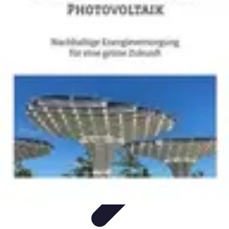
Nowoczesne AGD
Trendy i nowinki
Zmywarki
Nowości i Trendy
Lodówki
Porady
zakupu
Nowoczesne AGD