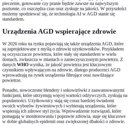
pieczenie, gotowanie czy pranie będzie zawsze na najwyższym
poziomie, co oszczędza czas oraz zyskuje na jakości. W przyszłości
możemy spodziewać się, że technologia AI w AGD stanie się
standardem.
Urządzenia AGD wspierające zdrowie
W 2026 roku na rynku pojawiają się także urządzenia AGD, które
są zaprojektowane z myślą o zdrowiu użytkowników. Przykładem
są oczyszczacze powietrza, które stały się standardem w wielu
domach, zwłaszcza w miastach o zanieczyszczonym powietrzu. Z
danych
WHO
wynika, że jakość powietrza jest kluczowym
czynnikiem wpływającym na zdrowie, dlatego producenci AGD
wprowadzają na rynek urządzenia filtrujące oraz nawilżające
powietrze.
Ponadto, nowoczesne blendery i sokowirówki z zaawansowanymi
funkcjami, które utrzymują więcej wartości odżywczych, zyskują na
popularności. Użytkownicy stają się coraz bardziej świadomi
swoich wyborów żywieniowych i wybierają urządzenia, które
wspierają ich zdrowe styl życia. Wprowadzenie rozwiązań, które
pomagają w monitorowaniu i poprawie zdrowia, staje się kluczowe
w dobie globalnych epidemii oraz zwiększonej dbałości o zdrowie.