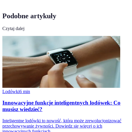
Podobne artykuły
Czytaj dalej
Lodówki
6
min
Innowacyjne funkcje inteligentnych lodówek: Co
musisz wiedzieć?
Inteligentne lodówki to nowość, która może zrewolucjonizować
przechowywanie żywności. Dowiedz się więcej o ich
innowacyjnych funkcjach.