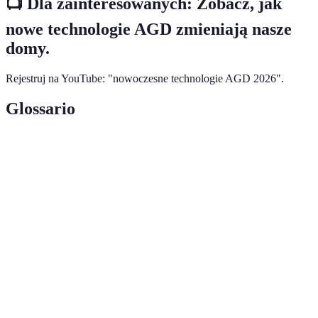
📺 Dla zainteresowanych:
Zobacz, jak
nowe technologie AGD zmieniają nasze
domy
.
Rejestruj na YouTube: "nowoczesne technologie AGD 2026".
Glossario
Terme
Définition
Internet rzeczy, sieć urządzeń połączonych z
IoT
Internetem.
Sztuczna inteligencja, technologia umożliwiająca
AI
maszynom uczenie się i podejmowanie decyzji.
Efektywność
Zdolność urządzenia zużywającego mniej energii
energetyczna
do osiągania pożądanych rezultatów.