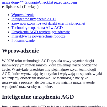
nasze domy**.
Glossario
Checklist przed zakupem
Spis treści
(
11
sekcje
)
Wprowadzenie
Inteligentne urządzenia AGD
Zrównoważony rozwój dzięki energii słonecznej
Technologie oparte na AI w AGD
Urządzenia AGD wspierające zdrowie
Interaktywne powierzchnie robocze
Podsumowanie
Wprowadzenie
W 2026 roku technologia AGD zyskała nowy wymiar dzięki
innowacyjnym rozwiązaniom, które zmieniają nasze codzienne
życie. W artykule przedstawimy pięć najnowszych technologii
AGD, które wyróżniają się na rynku i wpływają na sposób, w jaki
realizujemy obowiązki domowe. Te technologie nie tylko
usprawniają procesy, ale również wpływają na naszą wygodę,
wydajność oraz zasoby naturalne.
Inteligentne urządzenia AGD
Inteligentne urządzenia AGD to jeden z najważniejszych trendów w