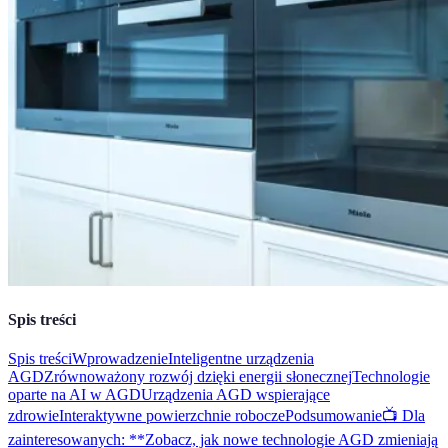
Spis treści
Spis treści
Wprowadzenie
Inteligentne urządzenia
AGD
Zrównoważony rozwój dzięki energii słonecznej
Technologie
oparte na AI w AGD
Urządzenia AGD wspierające
zdrowie
Interaktywne powierzchnie robocze
Podsumowanie
📺 Dla
zainteresowanych: **Zobacz, jak nowe technologie AGD zmieniają