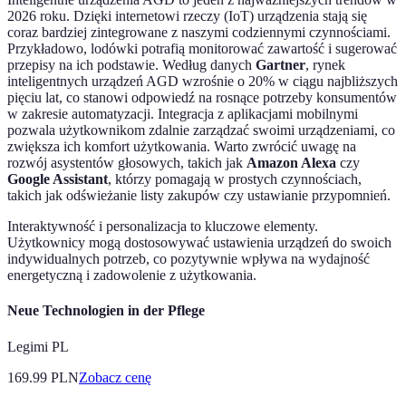
2026 roku. Dzięki internetowi rzeczy (IoT) urządzenia stają się
coraz bardziej zintegrowane z naszymi codziennymi czynnościami.
Przykładowo, lodówki potrafią monitorować zawartość i sugerować
przepisy na ich podstawie. Według danych
Gartner
, rynek
inteligentnych urządzeń AGD wzrośnie o 20% w ciągu najbliższych
pięciu lat, co stanowi odpowiedź na rosnące potrzeby konsumentów
w zakresie automatyzacji. Integracja z aplikacjami mobilnymi
pozwala użytkownikom zdalnie zarządzać swoimi urządzeniami, co
zwiększa ich komfort użytkowania. Warto zwrócić uwagę na
rozwój asystentów głosowych, takich jak
Amazon Alexa
czy
Google Assistant
, którzy pomagają w prostych czynnościach,
takich jak odświeżanie listy zakupów czy ustawianie przypomnień.
Interaktywność i personalizacja to kluczowe elementy.
Użytkownicy mogą dostosowywać ustawienia urządzeń do swoich
indywidualnych potrzeb, co pozytywnie wpływa na wydajność
energetyczną i zadowolenie z użytkowania.
Neue Technologien in der Pflege
Legimi PL
169.99
PLN
Zobacz cenę