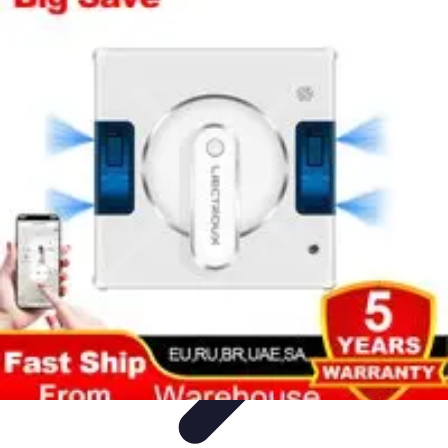
Nowoczesne AGD
Trendy i nowinki
Zmywarki
Nowości i Trendy
Lodówki
Porady
zakupu
Nowoczesne AGD