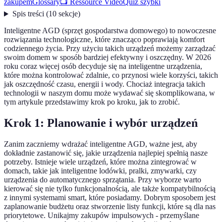
zakupem
Glossary
📺 Ressource Vidéo
Quiz szybki
Spis treści
(
10
sekcje
)
Inteligentne AGD (sprzęt gospodarstwa domowego) to nowoczesne
rozwiązania technologiczne, które znacząco poprawiają komfort
codziennego życia. Przy użyciu takich urządzeń możemy zarządzać
swoim domem w sposób bardziej efektywny i oszczędny. W 2026
roku coraz więcej osób decyduje się na inteligentne urządzenia,
które można kontrolować zdalnie, co przynosi wiele korzyści, takich
jak oszczędność czasu, energii i wody. Chociaż integracja takich
technologii w naszym domu może wydawać się skomplikowana, w
tym artykule przedstawimy krok po kroku, jak to zrobić.
Krok 1: Planowanie i wybór urządzeń
Zanim zaczniemy wdrażać inteligentne AGD, ważne jest, aby
dokładnie zastanowić się, jakie urządzenia najlepiej spełnią nasze
potrzeby. Istnieje wiele urządzeń, które można zintegrować w
domach, takie jak inteligentne lodówki, pralki, zmywarki, czy
urządzenia do automatycznego sprzątania. Przy wyborze warto
kierować się nie tylko funkcjonalnością, ale także kompatybilnością
z innymi systemami smart, które posiadamy. Dobrym sposobem jest
zaplanowanie budżetu oraz stworzenie listy funkcji, które są dla nas
priorytetowe. Unikajmy zakupów impulsowych - przemyślane