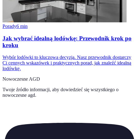
Porady
6
min
Jak wybrać idealną lodówkę: Przewodnik krok po
kroku
Wybór lodówki to kluczowa decyzja. Nasz przewodnik dostarczy
Ci cennych wskazówek i praktycznych porad, jak znaleźć idealną
lodówkę.
Nowoczesne AGD
Twoje źródło informacji, aby dowiedzieć się wszystkiego o
nowoczesne agd
.