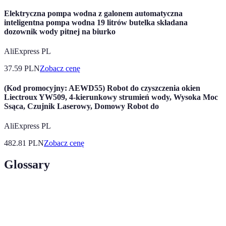
Elektryczna pompa wodna z galonem automatyczna
inteligentna pompa wodna 19 litrów butelka składana
dozownik wody pitnej na biurko
AliExpress PL
37.59
PLN
Zobacz cenę
(Kod promocyjny: AEWD55) Robot do czyszczenia okien
Liectroux YW509, 4-kierunkowy strumień wody, Wysoka Moc
Ssąca, Czujnik Laserowy, Domowy Robot do
AliExpress PL
482.81
PLN
Zobacz cenę
Glossary
Terme
Définition
Sprzęt gospodarstwa domowego, który można
Inteligentne