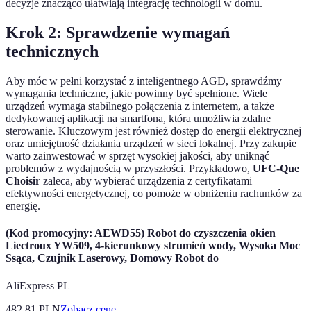
decyzje znacząco ułatwiają integrację technologii w domu.
Krok 2: Sprawdzenie wymagań
technicznych
Aby móc w pełni korzystać z inteligentnego AGD, sprawdźmy
wymagania techniczne, jakie powinny być spełnione. Wiele
urządzeń wymaga stabilnego połączenia z internetem, a także
dedykowanej aplikacji na smartfona, która umożliwia zdalne
sterowanie. Kluczowym jest również dostęp do energii elektrycznej
oraz umiejętność działania urządzeń w sieci lokalnej. Przy zakupie
warto zainwestować w sprzęt wysokiej jakości, aby uniknąć
problemów z wydajnością w przyszłości. Przykładowo,
UFC-Que
Choisir
zaleca, aby wybierać urządzenia z certyfikatami
efektywności energetycznej, co pomoże w obniżeniu rachunków za
energię.
(Kod promocyjny: AEWD55) Robot do czyszczenia okien
Liectroux YW509, 4-kierunkowy strumień wody, Wysoka Moc
Ssąca, Czujnik Laserowy, Domowy Robot do
AliExpress PL
482.81
PLN
Zobacz cenę