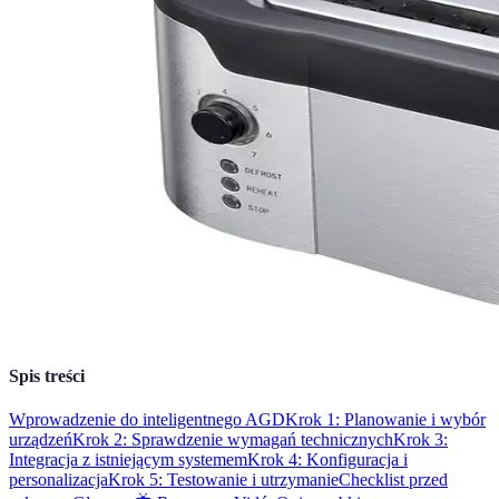
Spis treści
Wprowadzenie do inteligentnego AGD
Krok 1: Planowanie i wybór
urządzeń
Krok 2: Sprawdzenie wymagań technicznych
Krok 3:
Integracja z istniejącym systemem
Krok 4: Konfiguracja i
personalizacja
Krok 5: Testowanie i utrzymanie
Checklist przed