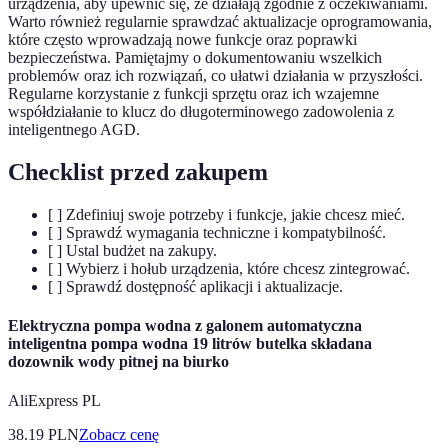
urządzenia, aby upewnić się, że działają zgodnie z oczekiwaniami.
Warto również regularnie sprawdzać aktualizacje oprogramowania,
które często wprowadzają nowe funkcje oraz poprawki
bezpieczeństwa. Pamiętajmy o dokumentowaniu wszelkich
problemów oraz ich rozwiązań, co ułatwi działania w przyszłości.
Regularne korzystanie z funkcji sprzętu oraz ich wzajemne
współdziałanie to klucz do długoterminowego zadowolenia z
inteligentnego AGD.
Checklist przed zakupem
[ ] Zdefiniuj swoje potrzeby i funkcje, jakie chcesz mieć.
[ ] Sprawdź wymagania techniczne i kompatybilność.
[ ] Ustal budżet na zakupy.
[ ] Wybierz i hołub urządzenia, które chcesz zintegrować.
[ ] Sprawdź dostępność aplikacji i aktualizacje.
Elektryczna pompa wodna z galonem automatyczna
inteligentna pompa wodna 19 litrów butelka składana
dozownik wody pitnej na biurko
AliExpress PL
38.19
PLN
Zobacz cenę