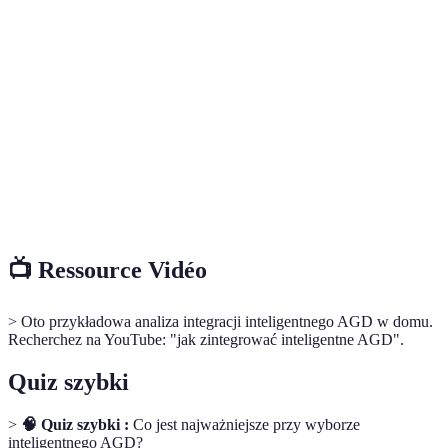
zdalnie kontrolować i monitorować za pomocą
AGD
aplikacji.
Zintegrowany system, który pozwala na
Smart home
zarządzanie różnymi urządzeniami w domu z
jednego miejsca.
Proces ustawienia urządzeń do działania w
Automatyzacja
odpowiednich czasach lub w odpowiednich
warunkach.
📺 Ressource Vidéo
> Oto przykładowa analiza integracji inteligentnego AGD w domu.
Recherchez na YouTube: "jak zintegrować inteligentne AGD".
Quiz szybki
>
🧠 Quiz szybki :
Co jest najważniejsze przy wyborze
inteligentnego AGD?