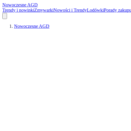
Nowoczesne AGD
Trendy i nowinki
Zmywarki
Nowości i Trendy
Lodówki
Porady zakup
Nowoczesne AGD