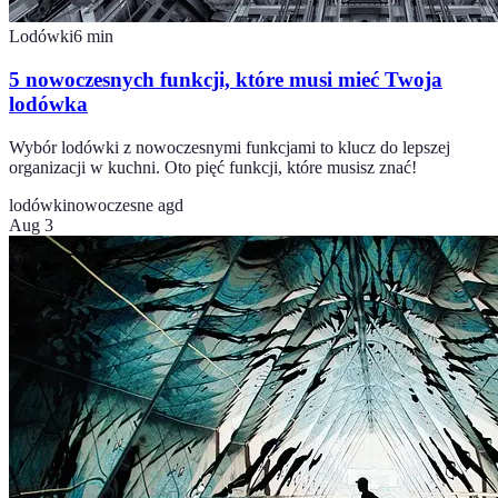
Lodówki
6
min
5 nowoczesnych funkcji, które musi mieć Twoja
lodówka
Wybór lodówki z nowoczesnymi funkcjami to klucz do lepszej
organizacji w kuchni. Oto pięć funkcji, które musisz znać!
lodówki
nowoczesne agd
Aug 3