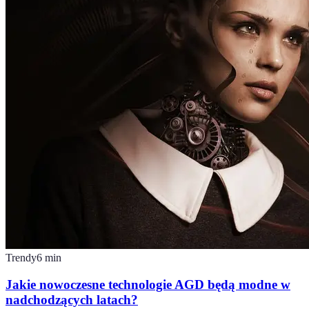
Trendy
6
min
Jakie nowoczesne technologie AGD będą modne w
nadchodzących latach?