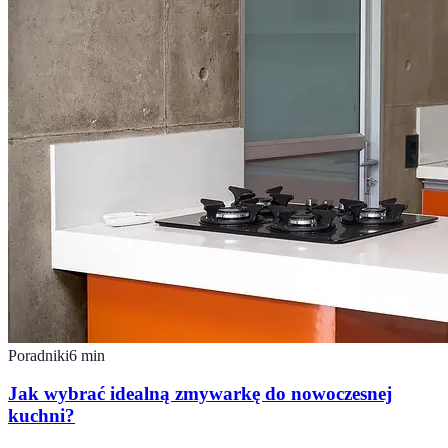
Poradniki
6
min
Jak wybrać idealną zmywarkę do nowoczesnej
kuchni?