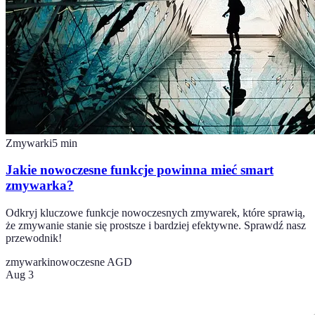
Zmywarki
5
min
Jakie nowoczesne funkcje powinna mieć smart
zmywarka?
Odkryj kluczowe funkcje nowoczesnych zmywarek, które sprawią,
że zmywanie stanie się prostsze i bardziej efektywne. Sprawdź nasz
przewodnik!
zmywarki
nowoczesne AGD
Aug 3