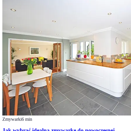
Zmywarki
6
min
Jak wybrać idealną zmywarkę do nowoczesnej