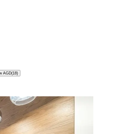
 w AGD
(
18
)