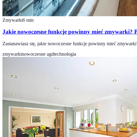
Zmywarki
6
min
Jakie nowoczesne funkcje powinny mieć zmywarki? 
Zastanawiasz się, jakie nowoczesne funkcje powinny mieć zmywarki
zmywarki
nowoczesne agd
technologia