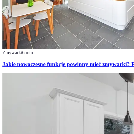
Zmywarki
6
min
Jakie nowoczesne funkcje powinny mieć zmywarki? 