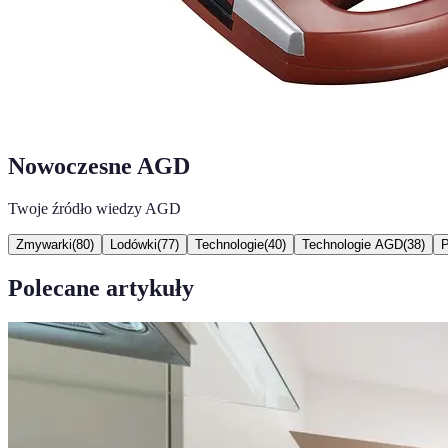
Nowoczesne AGD
Twoje źródło wiedzy AGD
Zmywarki
(
80
)
Lodówki
(
77
)
Technologie
(
40
)
Technologie AGD
(
38
)
P
Polecane artykuły