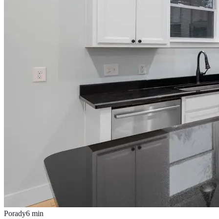
Porady
6
min