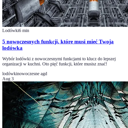
Lodówki
6
min
5 nowoczesnych funkcji, które musi mieć Twoja
lodówka
Wybór lodówki z nowoczesnymi funkcjami to klucz do lepszej
organizacji w kuchni. Oto pięć funkcji, które musisz znać!
lodówki
nowoczesne agd
Aug 3