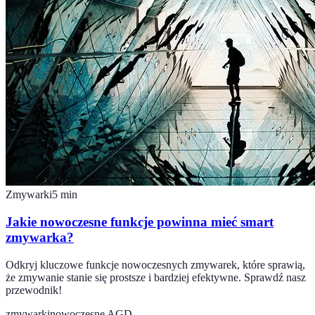
Zmywarki
5
min
Jakie nowoczesne funkcje powinna mieć smart
zmywarka?
Odkryj kluczowe funkcje nowoczesnych zmywarek, które sprawią,
że zmywanie stanie się prostsze i bardziej efektywne. Sprawdź nasz
przewodnik!
zmywarki
nowoczesne AGD