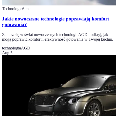
Technologie
6
min
Jakie nowoczesne technologie poprawiają komfort
gotowania?
Zanurz się w świat nowoczesnych technologii AGD i odkryj, jak
mogą poprawić komfort i efektywność gotowania w Twojej kuchni.
technologia
AGD
Aug 5