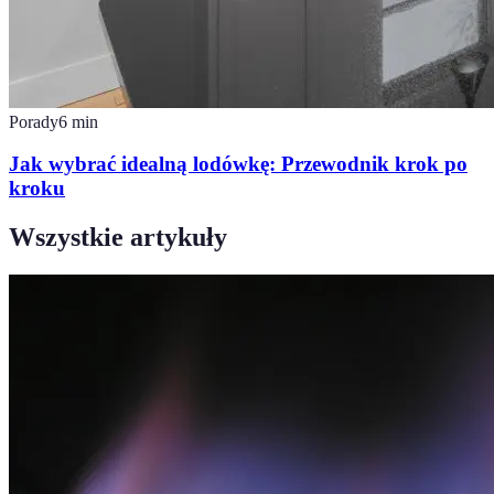
Porady
6
min
Jak wybrać idealną lodówkę: Przewodnik krok po
kroku
Wszystkie artykuły