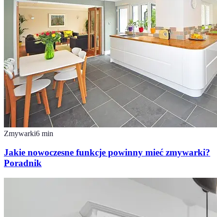
Zmywarki
6
min
Jakie nowoczesne funkcje powinny mieć zmywarki?
Poradnik