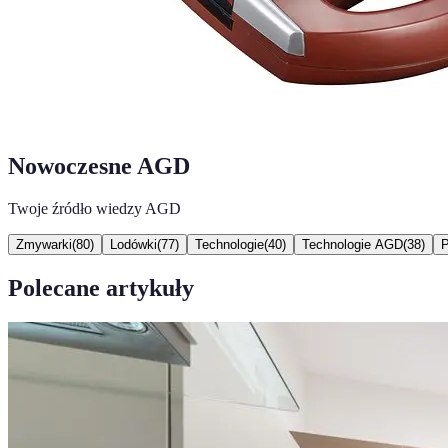
Nowoczesne AGD
Twoje źródło wiedzy AGD
Zmywarki
(
80
)
Lodówki
(
77
)
Technologie
(
40
)
Technologie AGD
(
38
)
P
Polecane artykuły