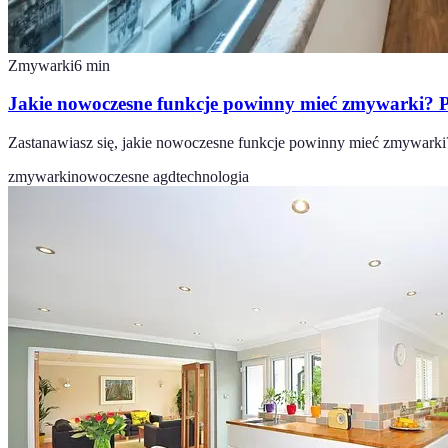
Zmywarki
6
min
Jakie nowoczesne funkcje powinny mieć zmywarki? 
Zastanawiasz się, jakie nowoczesne funkcje powinny mieć zmywarki
zmywarki
nowoczesne agd
technologia