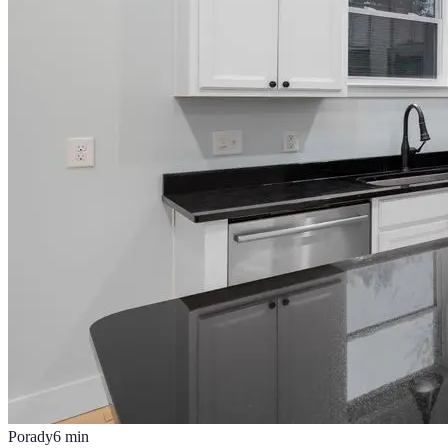
Porady
6
min