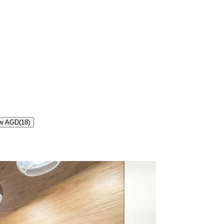
 w AGD
(
18
)