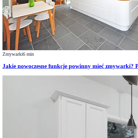
Zmywarki
6
min
Jakie nowoczesne funkcje powinny mieć zmywarki? 